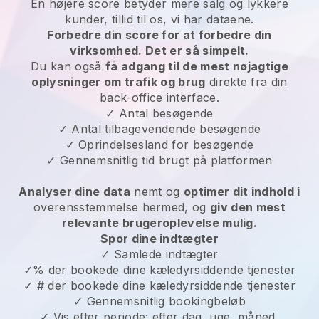
En højere score betyder mere salg og lykkere
kunder, tillid til os, vi har dataene.
Forbedre din score for at forbedre din
virksomhed. Det er så simpelt.
Du kan også
få adgang til de mest nøjagtige
oplysninger om trafik og brug
direkte fra din
back-office interface.
✓ Antal besøgende
✓ Antal tilbagevendende besøgende
✓ Oprindelsesland for besøgende
✓ Gennemsnitlig tid brugt på platformen
Analyser dine data
nemt og
optimer dit indhold i
overensstemmelse hermed, og
giv den mest
relevante brugeroplevelse mulig.
Spor dine indtægter
✓ Samlede indtægter
✓% der bookede dine kæledyrsiddende tjenester
✓ # der bookede dine kæledyrsiddende tjenester
✓ Gennemsnitlig bookingbeløb
✓ Vis efter periode: efter dag, uge, måned,