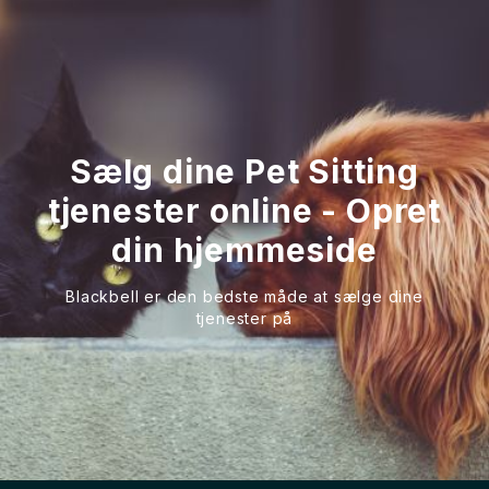
Sælg dine Pet Sitting
tjenester online - Opret
din hjemmeside
Blackbell er den bedste måde at sælge dine
tjenester på