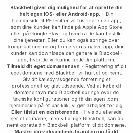
Blackbell giver dig mulighed for at oprette din
helt egen IOS- eller Android-app.
- Din
hjemmeside til PET-sitter vil fusionere i en app,
som dine kunder kan finde på Apple App Store
eller på Google Play, og hvorfra de kan bestille
dine tjenester. Eller du kan også springe over
komplikationerne og bruge vores native app, dine
kunder kan downloade den generelle Blackbell-
app, hvor de vil kunne finde din platform.
Tilmeld dit eget domænenavn
- Registrering af dit
eget domæne med Blackbell er hurtigt og nemt.
Giv dit kæledyrssøgende forretning et
professionelt og glat udseende. Ved at købe dit
domænenavn med Blackbell springe over de
tekniske konfigurationer og få din egen .com-
hjemmeside på et par klik, vi gør arbejdet for dig.
Eller tilslut en eksisterende
- Hvis du allerede
ejer et domæne, men vil bruge Blackbell, kan du
nemt oprette din Blackbell-platform til dit domæne.
Master din virksomheds branding og få dit