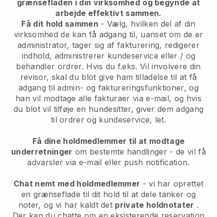
grænsefladen i din virksomhed
og begynde at
arbejde effektivt sammen.
Få dit hold sammen
- Vælg, hvilken del af din
virksomhed de kan få adgang til, uanset om de er
administrator, tager sig af fakturering, redigerer
indhold, administrerer kundeservice eller / og
behandler ordrer. Hvis du f.eks. Vil involvere din
revisor, skal du blot give ham tilladelse til at få
adgang til admin- og faktureringsfunktioner, og
han vil modtage alle fakturaer via e-mail, og hvis
du blot vil tilføje en hundesitter, giver dem adgang
til ordrer og kundeservice, let.
Få dine holdmedlemmer til at modtage
underretninger
om bestemte handlinger - de vil få
advarsler via e-mail eller push notification.
Chat nemt med holdmedlemmer
- vi har oprettet
en grænseflade til dit hold til at dele tanker og
noter, og vi har kaldt det
private holdnotater
.
Der kan du chatte om en eksisterende reservation