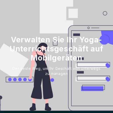
Verwalten Sie Ihr Yoga-
Unterrichtsgeschäft auf
Mobilgeräten
Der beste Weg, um Ihr Geschäft von unterwegs
zu managen