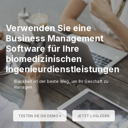
Verwenden Sie eine
Business Management
Software für Ihre
biomedizinischen
Ingenieurdienstleistungen
Blackbell ist der beste Weg, um Ihr Geschäft zu
managen
TESTEN SIE DIE DEMO »
JETZT LOSLEGEN