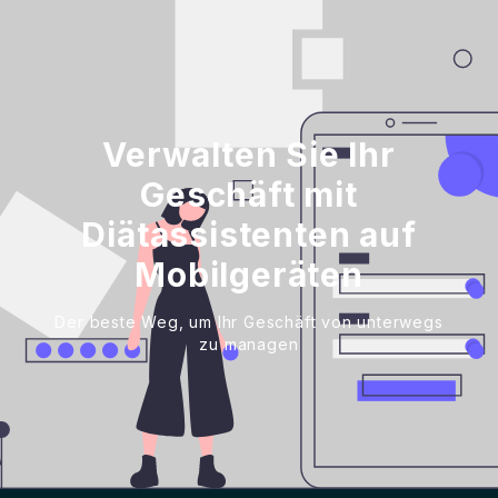
Verwalten Sie Ihr
Geschäft mit
Diätassistenten auf
Mobilgeräten
Der beste Weg, um Ihr Geschäft von unterwegs
zu managen