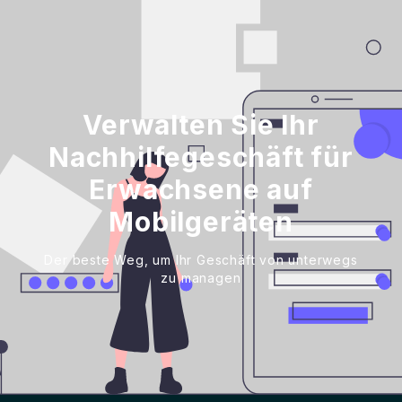
Verwalten Sie Ihr
Nachhilfegeschäft für
Erwachsene auf
Mobilgeräten
Der beste Weg, um Ihr Geschäft von unterwegs
zu managen