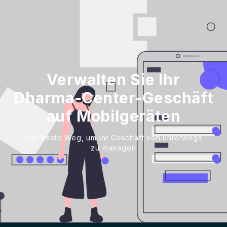
Verwalten Sie Ihr
Dharma-Center-Geschäft
auf Mobilgeräten
Der beste Weg, um Ihr Geschäft von unterwegs
zu managen