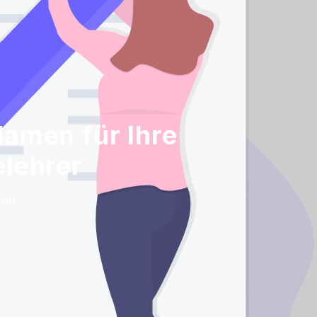
Namen für Ihre
elehrer
len