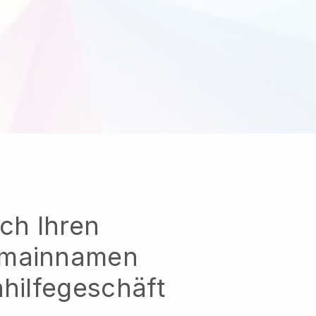
ich Ihren
omainnamen
hhilfegeschäft