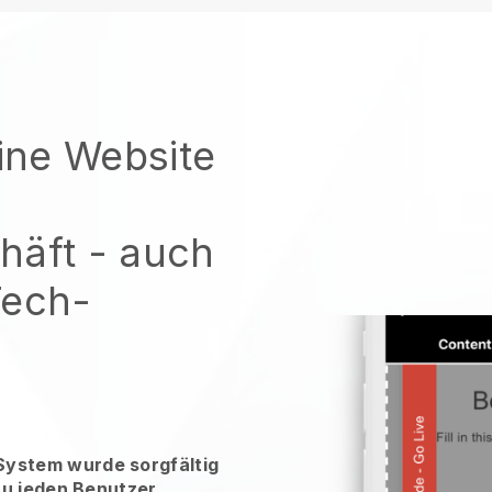
eine Website
häft
- auch
Tech-
ystem wurde sorgfältig
zu jeden Benutzer