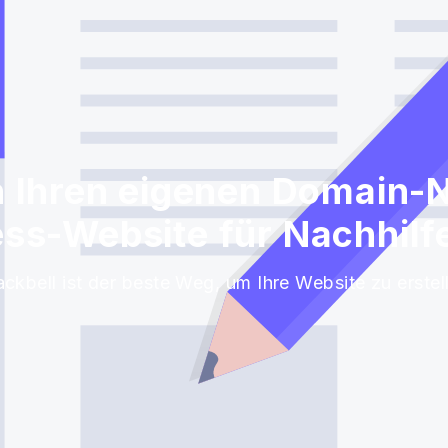
h Ihren eigenen Domain-
ss-Website für Nachhilf
ackbell ist der beste Weg, um Ihre Website zu erstel