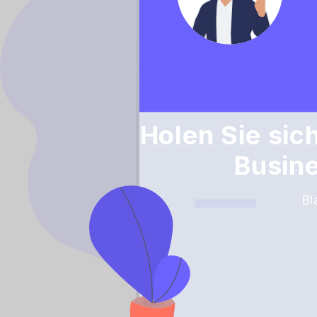
Holen Sie sic
Busine
Bl