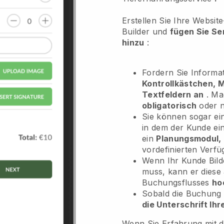
Erstellen Sie Ihre Websit
Builder und
fügen Sie Se
hinzu
:
Fordern Sie Informa
Kontrollkästchen,
Textfeldern an
. Ma
obligatorisch
oder n
Sie können sogar e
in dem der Kunde ei
ein
Planungsmodul,
vordefinierten Verf
Wenn Ihr Kunde Bild
muss, kann er diese 
Buchungsflusses
ho
Sobald die Buchung 
die Unterschrift Ih
Wenn Sie Erfahrung mit d