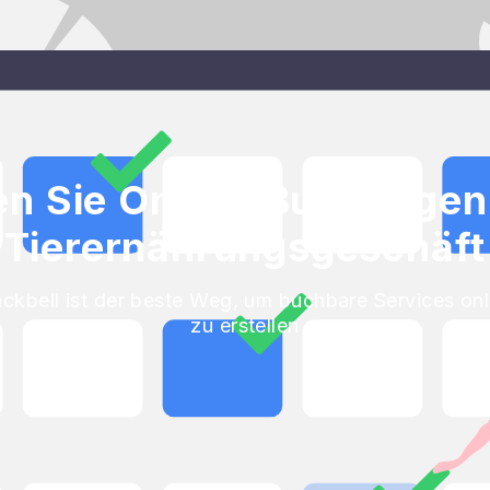
en Sie Online-Buchungen 
Tierernährungsgeschäft
ackbell ist der beste Weg, um buchbare Services onl
zu erstellen