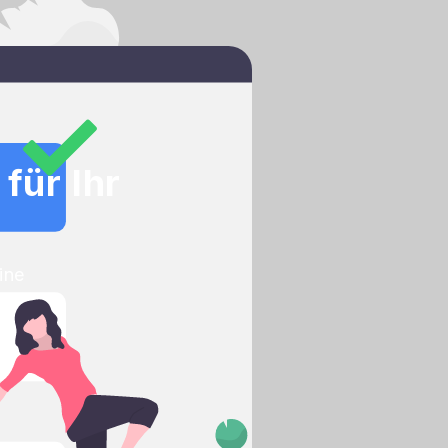
für Ihr
ine