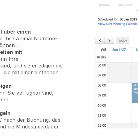
gt über einen
e Ihre Animal Nutrition-
können
.
eiten mit
ann Ihre
ind, und sie erledigen die
 die mit einer einfachen
eigen
n Sie verfügbar sind,
hen.
egeln
r / nach der Buchung, das
 und die Mindestmietdauer