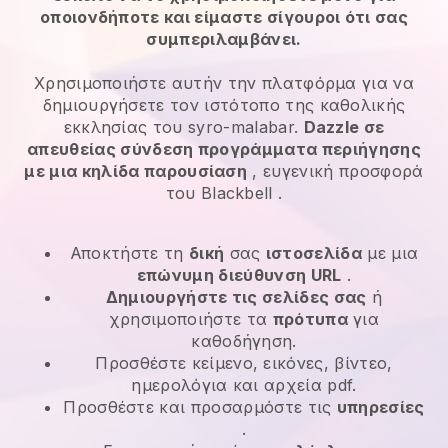
οποιονδήποτε και είμαστε σίγουροι ότι σας
συμπεριλαμβάνει.
Χρησιμοποιήστε αυτήν την πλατφόρμα για να
δημιουργήσετε τον ιστότοπο της καθολικής
εκκλησίας του syro-malabar.
Dazzle σε
απευθείας σύνδεση προγράμματα περιήγησης
με μια κηλίδα παρουσίαση
, ευγενική προσφορά
του
Blackbell
.
Αποκτήστε τη
δική
σας
ιστοσελίδα
με μια
επώνυμη διεύθυνση URL
.
Δημιουργήστε τις σελίδες σας
ή
χρησιμοποιήστε τα
πρότυπα
για
καθοδήγηση.
Προσθέστε κείμενο, εικόνες, βίντεο,
ημερολόγια και αρχεία pdf.
Προσθέστε και προσαρμόστε τις
υπηρεσίες
.