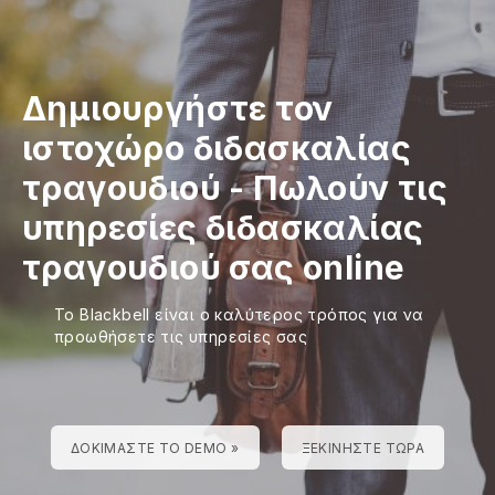
Δημιουργήστε τον
ιστοχώρο διδασκαλίας
τραγουδιού
-
Πωλούν τις
υπηρεσίες διδασκαλίας
τραγουδιού σας online
Το Blackbell είναι ο καλύτερος τρόπος για να
προωθήσετε τις υπηρεσίες σας
ΔΟΚΙΜΆΣΤΕ ΤΟ DEMO »
ΞΕΚΙΝΉΣΤΕ ΤΏΡΑ