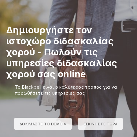
Δημιουργήστε τον
ιστοχώρο διδασκαλίας
χορού
-
Πωλούν τις
υπηρεσίες διδασκαλίας
χορού σας online
Το Blackbell είναι ο καλύτερος τρόπος για να
προωθήσετε τις υπηρεσίες σας
ΔΟΚΙΜΆΣΤΕ ΤΟ DEMO »
ΞΕΚΙΝΉΣΤΕ ΤΏΡΑ