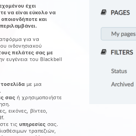
εχομένου έχει
τε να είναι εύκολο να
 οποιονδήποτε και
μπεριλαμβάνει.
ατφόρμα για να
του ινδονησιακού
ους πελάτες σας με
ην ευγένεια του
Blackbell
στοσελίδα
με μια
.
ες σας
ή χρησιμοποιήστε
ηση.
ς, εικόνες, βίντεο,
f.
στε τις
υπηρεσίες
σας.
διαθέσιμων τραπεζιών,