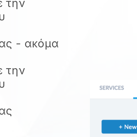
 την
υ
σας
- ακόμα
 την
υ
σας