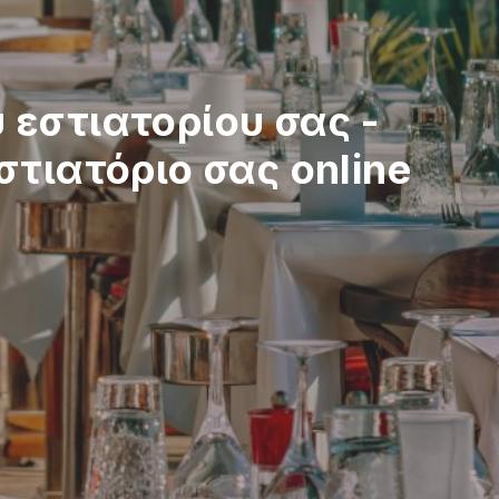
 εστιατορίου σας
-
στιατόριο σας online