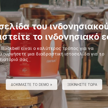
σελίδα του ινδονησιακού
στείτε το ινδονησιακό ε
 Blackbell είναι ο καλύτερος τρόπος για να
μιουργήσετε μια διαδραστική ιστοσελίδα για το
τιατόριό σας
ΔΟΚΙΜΆΣΤΕ ΤΟ DEMO »
ΞΕΚΙΝΉΣΤΕ ΤΏΡΑ