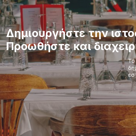
Δημιουργήστε την ιστο
Προωθήστε και διαχειρι
Το
δη
εσ