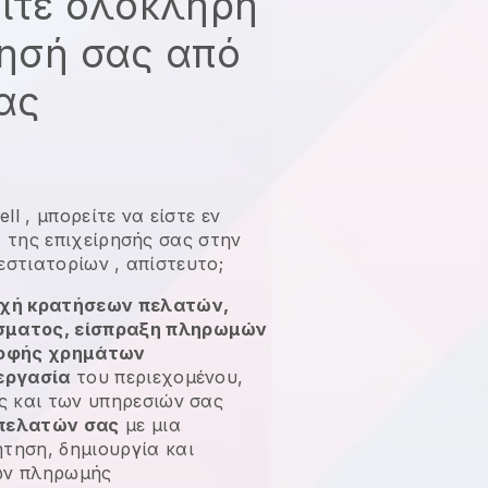
είτε ολόκληρη
ρησή σας από
σας
ell
,
μπορείτε να είστε εν
α της επιχείρησής σας στην
 εστιατορίων
, απίστευτο;
οχή κρατήσεων πελατών,
ματος, είσπραξη πληρωμών
ροφής χρημάτων
εργασία
του περιεχομένου,
ς και των υπηρεσιών σας
πελατών σας
με μια
τηση, δημιουργία και
ων πληρωμής