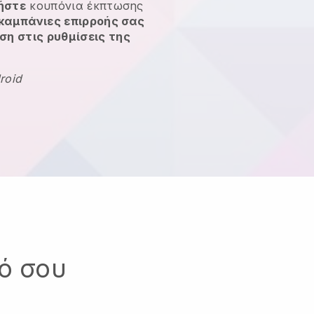
γήστε
κουπόνια έκπτωσης
 καμπάνιες επιρροής σας
η στις ρυθμίσεις της
roid
κό σου