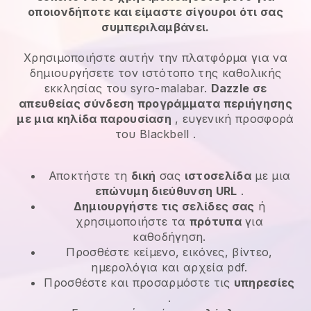
οποιονδήποτε και είμαστε σίγουροι ότι σας
συμπεριλαμβάνει.
Χρησιμοποιήστε αυτήν την πλατφόρμα για να
δημιουργήσετε τον ιστότοπο της καθολικής
εκκλησίας του syro-malabar.
Dazzle σε
απευθείας σύνδεση προγράμματα περιήγησης
με μια κηλίδα παρουσίαση
, ευγενική προσφορά
του
Blackbell
.
Αποκτήστε τη
δική
σας
ιστοσελίδα
με μια
επώνυμη διεύθυνση URL
.
Δημιουργήστε τις σελίδες σας
ή
χρησιμοποιήστε τα
πρότυπα
για
καθοδήγηση.
Προσθέστε κείμενο, εικόνες, βίντεο,
ημερολόγια και αρχεία pdf.
Προσθέστε και προσαρμόστε τις
υπηρεσίες
.