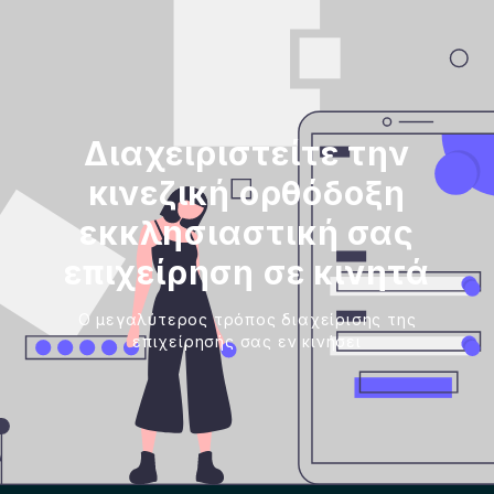
Διαχειριστείτε την
κινεζική ορθόδοξη
εκκλησιαστική σας
επιχείρηση σε κινητά
Ο μεγαλύτερος τρόπος διαχείρισης της
επιχείρησής σας εν κινήσει