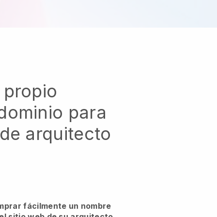
 propio
dominio para
de arquitecto
mprar fácilmente un nombre
l sitio web de su arquitecto