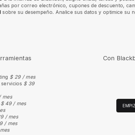
as por correo electrónico, cupones de descuento, ca
l
sobre su desempeño. Analice sus datos y optimice su 
erramientas
Con
Blackb
ting
$ 29 / mes
 servicios
$ 39
/ mes
s
$ 49 / mes
EMPI
es
29 / mes
9 / mes
 mes