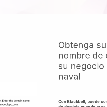
Obtenga su
nombre de 
su negocio 
naval
Con Blackbell, puede co
de dominio cuando cree e