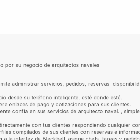
o por su negocio de arquitectos navales
rmite administrar servicios, pedidos, reservas, disponibi
io desde su teléfono inteligente, esté donde esté.
ere enlaces de pago y cotizaciones para sus clientes.
iente confía en sus servicios de arquitecto naval.
, simpl
directamente con tus clientes respondiendo cualquier con
rfiles compilados de sus clientes con reservas e informac
o
a la interfaz de Blackbell, asigne chats, tareas y pedid