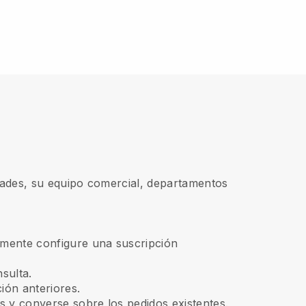
lidades, su equipo comercial, departamentos
emente configure una suscripción
sulta.
ión anteriores.
os y converse sobre los pedidos existentes.