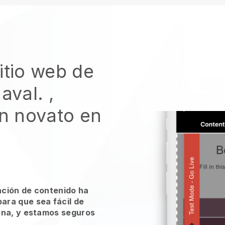
itio web de
naval.
,
un novato en
ación de contenido ha
ara que sea fácil de
ona, y estamos seguros