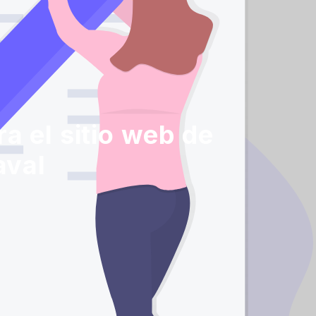
a el sitio web de
aval