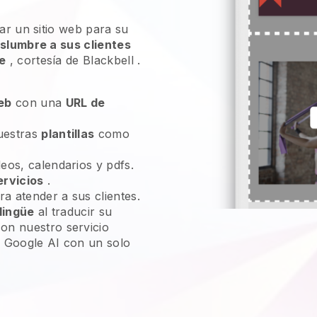
ear un sitio web para su
slumbre a sus clientes
e
, cortesía de
Blackbell
.
web
con una
URL de
uestras
plantillas
como
eos, calendarios y pdfs.
ervicios
.
a atender a sus clientes.
ilingüe
al traducir su
on nuestro servicio
e Google AI con un solo