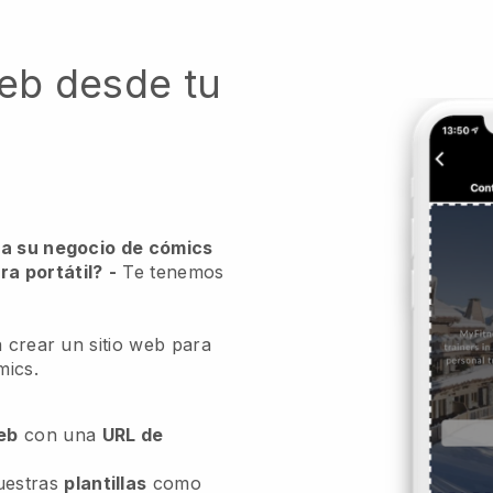
web desde tu
ra su negocio de cómics
a portátil?
-
Te tenemos
a crear un sitio web para
mics.
web
con una
URL de
uestras
plantillas
como