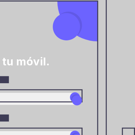
tu móvil.
a