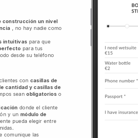
de construcción un nivel
encia
, no hay nadie como
 intuitivas
para que
 perfecto
para tus
todo desde su teléfono
 clientes con
casillas de
de cantidad y casillas de
ampos sean
obligatorios
o
icación
donde el cliente
ión y un
módulo de
iente pueda elegir entre
nidas.
 le comunique las