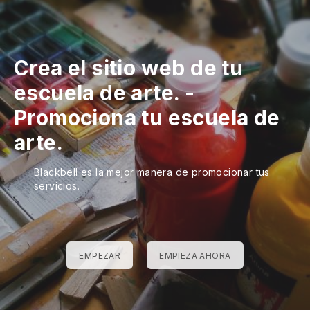
Crea el sitio web de tu
escuela de arte.
-
Promociona tu escuela de
arte.
Blackbell es la mejor manera de promocionar tus
servicios.
EMPEZAR
EMPIEZA AHORA