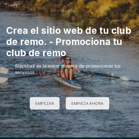
Crea el sitio web de tu club
de remo.
-
Promociona tu
club de remo
Blackbell es la mejor manera de promocionar tus
servicios.
EMPEZAR
EMPIEZA AHORA