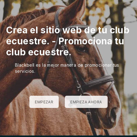
Crea el sitio web de tu club
ecuestre.
-
Promociona tu
club ecuestre.
Blackbell es la mejor manera de promocionar tus
servicios.
EMPEZAR
EMPIEZA AHORA