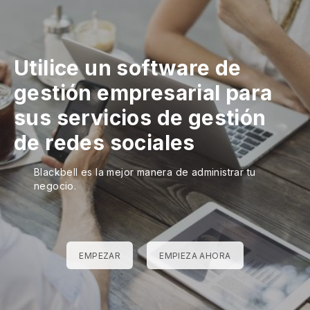
Utilice un software de
gestión empresarial para
sus servicios de gestión
de redes sociales
Blackbell es la mejor manera de administrar tu
negocio.
EMPEZAR
EMPIEZA AHORA