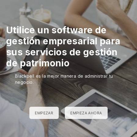
Utilice un software de
gestión empresarial para
sus servicios de gestión
de patrimonio
Blackbell es la mejor manera de administrar tu
negocio.
EMPEZAR
EMPIEZA AHORA