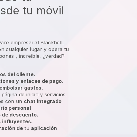
sde tu móvil
ware empresarial Blackbell,
 en cualquier lugar y
opera tu
aponés
, increíble, ¿verdad?
os del cliente.
ciones y enlaces de pago.
embolsar gastos.
 página de inicio y servicios.
tes con un
chat integrado
rio personal
 de descuento.
influyentes.
ración de
tu
aplicación