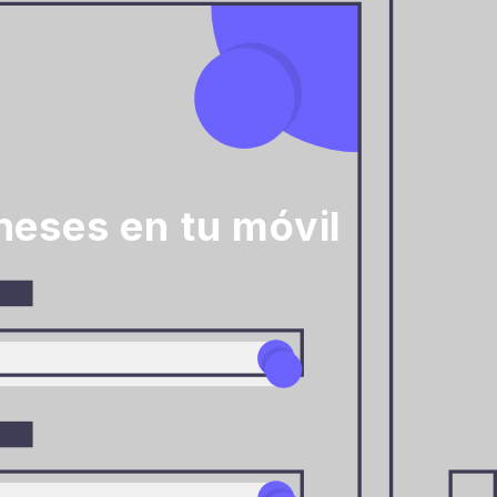
neses en tu móvil
a