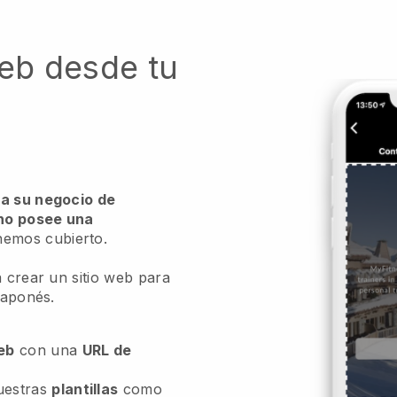
web desde tu
ra su negocio de
no posee una
nemos cubierto.
a crear un sitio web para
japonés.
web
con una
URL de
uestras
plantillas
como