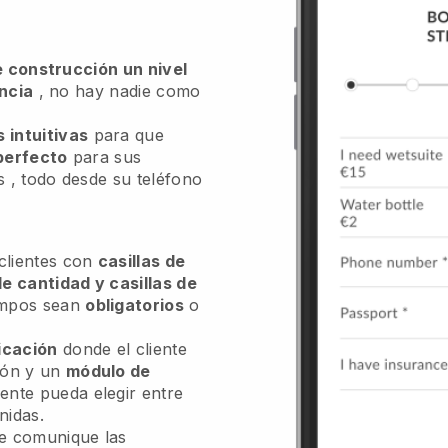
de construcción un nivel
encia
, no hay nadie como
 intuitivas
para que
 perfecto
para sus
s
, todo desde su teléfono
 clientes con
casillas de
de cantidad y casillas de
ampos sean
obligatorios
o
icación
donde el cliente
ión y un
módulo de
iente pueda elegir entre
nidas.
 le comunique las