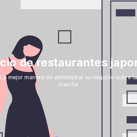
cio de restaurantes japo
La mejor manera de administrar su negocio sobre l
marcha