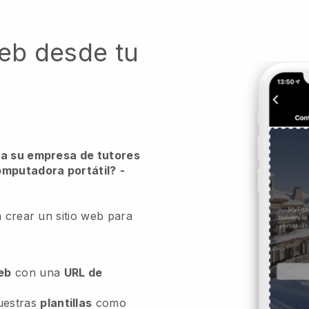
web desde tu
ra su empresa de tutores
omputadora portátil?
-
a crear un sitio web para
web
con una
URL de
uestras
plantillas
como