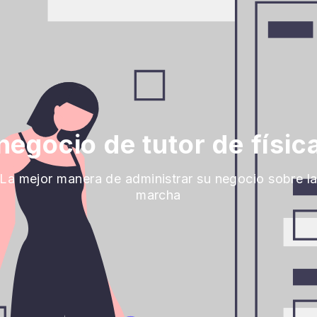
negocio de tutor de física
La mejor manera de administrar su negocio sobre l
marcha