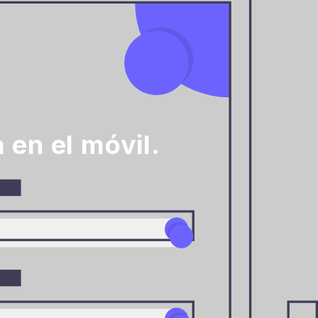
 en el móvil.
a