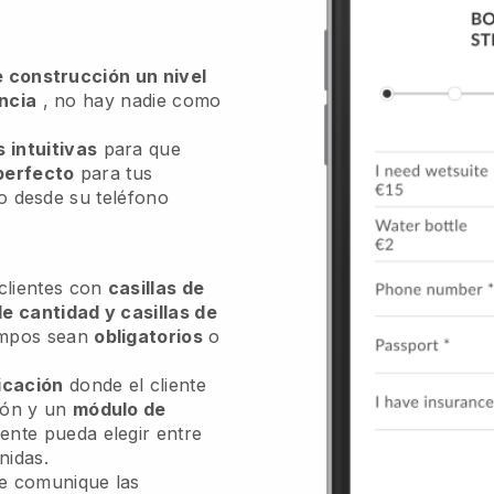
de construcción un nivel
encia
, no hay nadie como
 intuitivas
para que
 perfecto
para tus
o desde su teléfono
 clientes con
casillas de
de cantidad y casillas de
ampos sean
obligatorios
o
icación
donde el cliente
ión y un
módulo de
iente pueda elegir entre
nidas.
 le comunique las