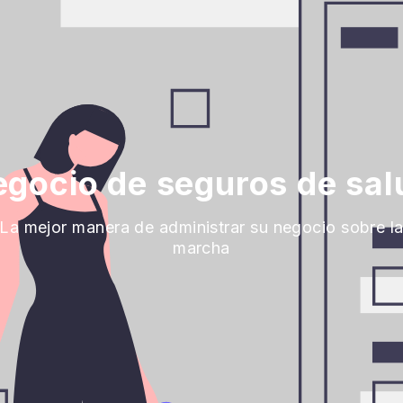
egocio de seguros de salu
La mejor manera de administrar su negocio sobre l
marcha