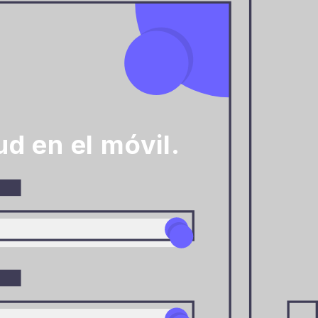
d en el móvil.
a