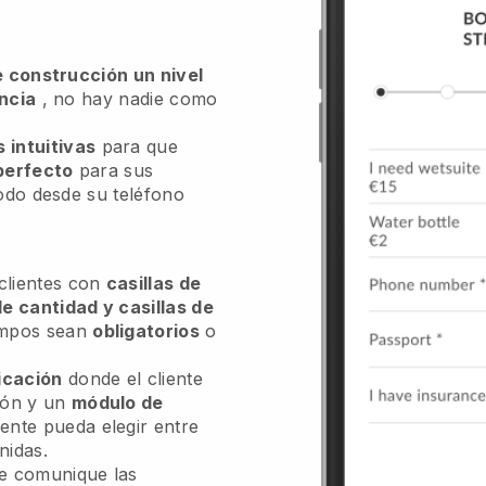
de construcción un nivel
encia
, no hay nadie como
 intuitivas
para que
 perfecto
para sus
odo desde su teléfono
 clientes con
casillas de
de cantidad y casillas de
ampos sean
obligatorios
o
icación
donde el cliente
ión y un
módulo de
iente pueda elegir entre
nidas.
 le comunique las