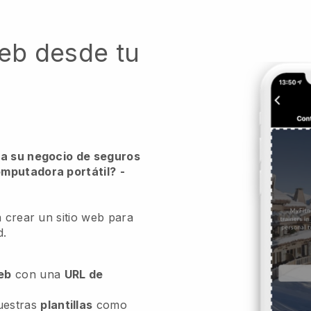
web desde tu
ra su negocio de seguros
omputadora portátil?
-
a crear un sitio web para
d.
web
con una
URL de
uestras
plantillas
como