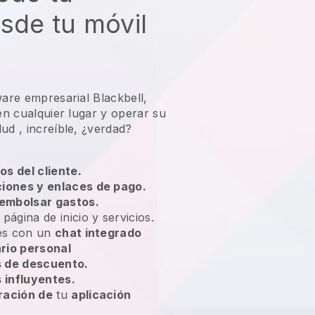
sde tu móvil
ware empresarial Blackbell,
 en cualquier lugar y
operar su
lud
, increíble, ¿verdad?
os del cliente.
ciones y enlaces de pago.
embolsar gastos.
 página de inicio y servicios.
tes con un
chat integrado
rio personal
 de descuento.
influyentes.
ración de
tu
aplicación