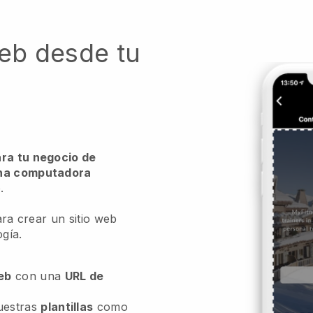
web desde tu
ara tu negocio de
una computadora
.
para crear un sitio web
ogía.
web
con una
URL de
uestras
plantillas
como