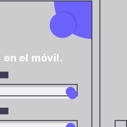
 en el móvil.
a