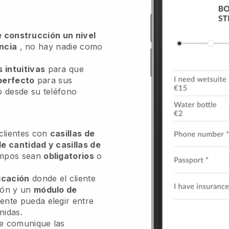
de construcción un nivel
encia
, no hay nadie como
 intuitivas
para que
 perfecto
para sus
o desde su teléfono
 clientes con
casillas de
de cantidad y casillas de
ampos sean
obligatorios
o
icación
donde el cliente
ión y un
módulo de
iente pueda elegir entre
nidas.
 le comunique las