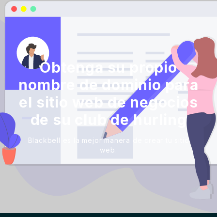
Obtenga su propio
nombre de dominio para
el sitio web de negocios
de su club de hurling
Blackbell es la mejor manera de crear tu sitio
web.