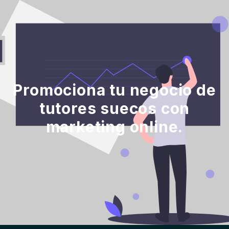
Promociona tu negocio de
tutores suecos con
marketing online.