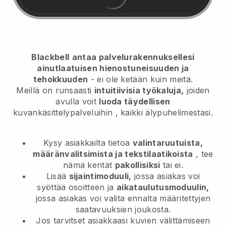
Blackbell
antaa palvelurakennuksellesi
ainutlaatuisen hienostuneisuuden ja
tehokkuuden
- ei ole ketään kuin meitä.
Meillä on runsaasti
intuitiivisia työkaluja,
joiden
avulla voit
luoda täydellisen
kuvankäsittelypalveluihin
, kaikki älypuhelimestasi.
Kysy asiakkailta tietoa
valintaruutuista,
määränvalitsimista ja tekstilaatikoista
, tee
nämä kentät
pakollisiksi
tai ei.
Lisää
sijaintimoduuli,
jossa asiakas voi
syöttää osoitteen ja
aikataulutusmoduulin,
jossa asiakas voi valita ennalta määritettyjen
saatavuuksien joukosta.
Jos tarvitset asiakkaasi kuvien välittämiseen