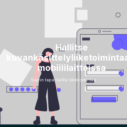
Hallitse
kuvankäsittelyliiketoiminta
mobiililaitteissa
Suurin tapa hallita liiketoimintaa