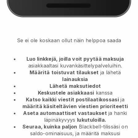
Se ei ole koskaan ollut näin helppoa saada
Luo linkkejä, joilla voit pyytää maksuja
asiakkaaltasi
kuvankäsittelypalveluihin.
Määritä
toistuvat tilaukset
ja lähetä
lainauksia
Lähetä
maksutiedot
Keskustele asiakkaasi
kanssa
Katso kaikki viestit postilaatikossasi
ja
määritä käsiteltävien viestien prioriteetti
Aseta automaattiset vastaukset
ja hanki
läpinäkyvyys
lukutuloilla.
Seuraa, kuinka paljon
Blackbell-tilissäsi on
saldo-ominaisuus, ja määritä maksusi