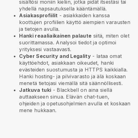
sisältösi moniin kieliin, jotka pidät itsestäsi tai
yhdellä napsautuksella kääntämällä.
Asiakasprofiilit
- asiakkaiden kanssa
koottujen profiilien käyttö aiempien varausten
ja tietojen avulla.
Hanki reaaliaikainen palaute
siitä, miten olet
suorittamassa. Analysoi tiedot ja optimoi
yrityksesi vastaavasti.
Cyber Security and Legality
- lataa omat
käyttöehdot, asiakkaan oikeudet, hanki
evästeiden suostumusta ja HTTPS kaikkialla.
Hanki hosting- ja pilvivarasto ja älä koskaan
menetä tietojasi viemällä sitä säännöllisesti.
Jatkuva tuki
-
Blackbell
on aina siellä
auttaakseen sinua. Elävän chat-tuen,
ohjeiden ja opetusohjelmien avulla et koskaan
mene hukkaan.