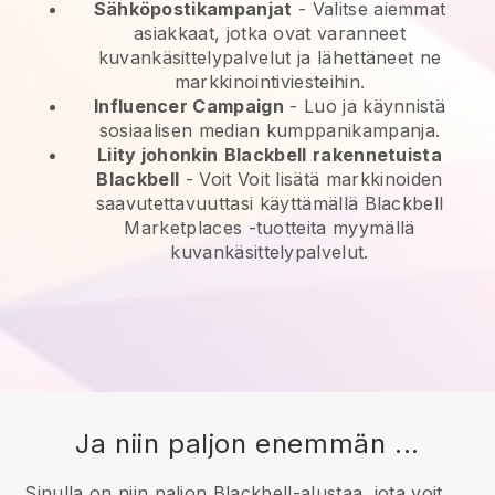
Sähköpostikampanjat
-
Valitse aiemmat
asiakkaat, jotka ovat varanneet
kuvankäsittelypalvelut ja lähettäneet ne
markkinointiviesteihin.
Influencer Campaign
- Luo ja käynnistä
sosiaalisen median kumppanikampanja.
Liity johonkin
Blackbell
rakennetuista
Blackbell
- Voit
Voit lisätä markkinoiden
saavutettavuuttasi käyttämällä Blackbell
Marketplaces -tuotteita myymällä
kuvankäsittelypalvelut.
Ja niin paljon enemmän ...
Sinulla on niin paljon Blackbell-alustaa, jota voit