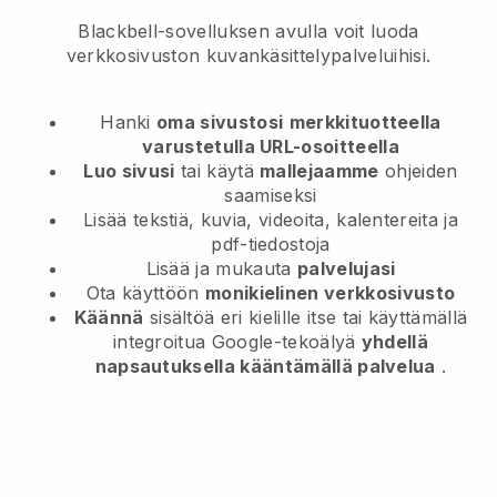
Blackbell-sovelluksen avulla voit luoda
verkkosivuston kuvankäsittelypalveluihisi.
Hanki
oma sivustosi
merkkituotteella
varustetulla URL-osoitteella
Luo sivusi
tai käytä
mallejaamme
ohjeiden
saamiseksi
Lisää tekstiä, kuvia, videoita, kalentereita ja
pdf-tiedostoja
Lisää ja mukauta
palvelujasi
Ota käyttöön
monikielinen verkkosivusto
Käännä
sisältöä eri kielille itse tai käyttämällä
integroitua Google-tekoälyä
yhdellä
napsautuksella kääntämällä palvelua
.