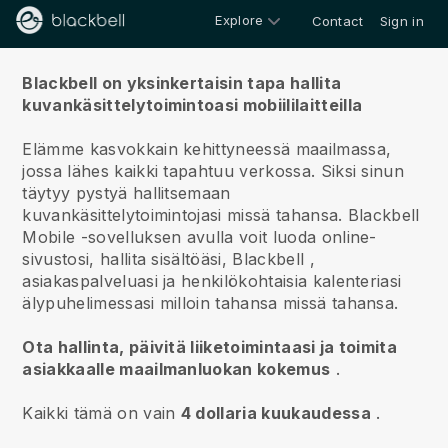
Explore
Contact
Sign in
Meistä
Blackbell on yksinkertaisin tapa hallita
kuvankäsittelytoimintoasi mobiililaitteilla
Elämme kasvokkain kehittyneessä maailmassa,
jossa lähes kaikki tapahtuu verkossa.
Siksi sinun
täytyy pystyä hallitsemaan
kuvankäsittelytoimintojasi missä tahansa.
Blackbell
Mobile -sovelluksen avulla voit luoda online-
sivustosi, hallita sisältöäsi,
Blackbell
,
asiakaspalveluasi ja henkilökohtaisia kalenteriasi
älypuhelimessasi milloin tahansa missä tahansa.
Ota hallinta, päivitä liiketoimintaasi ja toimita
asiakkaalle maailmanluokan kokemus
.
Kaikki tämä on vain
4 dollaria kuukaudessa
.