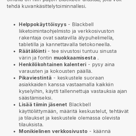
tehdä kuvankäsittelytoiminnallesi.
Helppokäyttöisyys
-
Blackbell
liiketoimintaohjelmisto ja verkkosivuston
rakentaja ovat saatavilla älypuhelimella,
tabletilla ja kannettavalla tietokoneella.
Räätälöinti
- tee sivustosi tuntuu sinusta
värin ja fontin
muokkaamisesta
.
Henkilökohtainen kalenteri
- pysy aina
varausten ja kokousten päällä.
Pikaviestintä
- keskustele suoraan
asiakkaiden kanssa vastaamalla kaikkiin
kyselyihin, käytti tallennettuja vastauksia ajan
säästämiseksi.
Lisää tiimin jäsenet
Blackbell
käyttöliittymään, määritä keskustelut, tehtävät
ja tilaukset ja keskustele olemassa olevista
tilauksista.
Monikielinen verkkosivusto
- käännä