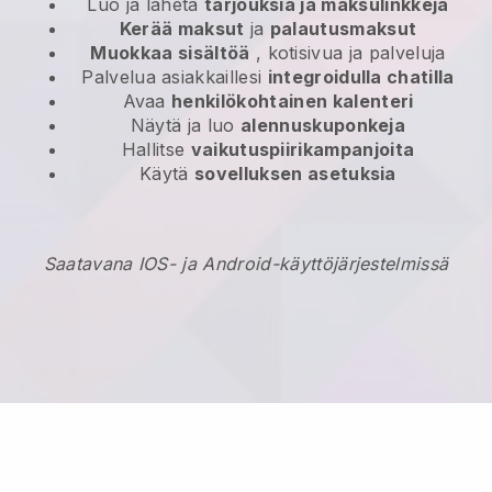
Luo ja lähetä
tarjouksia ja maksulinkkejä
Kerää maksut
ja
palautusmaksut
Muokkaa sisältöä
, kotisivua ja palveluja
Palvelua asiakkaillesi
integroidulla chatilla
Avaa
henkilökohtainen kalenteri
Näytä ja luo
alennuskuponkeja
Hallitse
vaikutuspiirikampanjoita
Käytä
sovelluksen asetuksia
Saatavana IOS- ja Android-käyttöjärjestelmissä