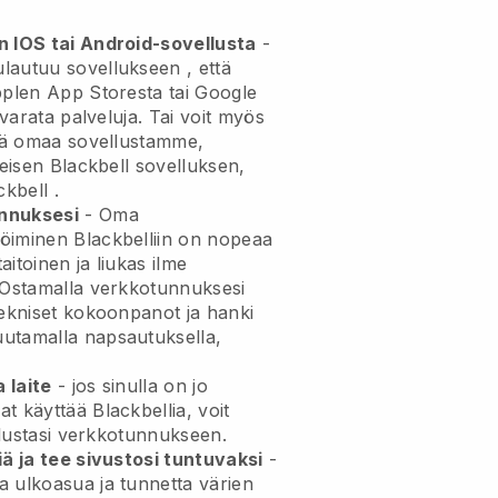
n IOS tai Android-sovellusta
-
ulautuu sovellukseen
, että
pplen App Storesta tai Google
 varata palveluja. Tai voit myös
ää omaa sovellustamme,
leisen
Blackbell
sovelluksen,
ckbell
.
nnuksesi
- Oma
öiminen Blackbelliin on nopeaa
itoinen ja liukas ilme
Ostamalla verkkotunnuksesi
tekniset kokoonpanot ja hanki
utamalla napsautuksella,
 laite
- jos sinulla on jo
t käyttää Blackbellia, voit
-alustasi verkkotunnukseen.
iä ja tee sivustosi tuntuvaksi
-
 ulkoasua ja tunnetta värien