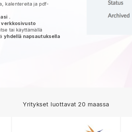
a, kalentereita ja pdf-
tasi
.
n verkkosivusto
 itse tai käyttämällä
yä
yhdellä napsautuksella
Yritykset luottavat 20 maassa