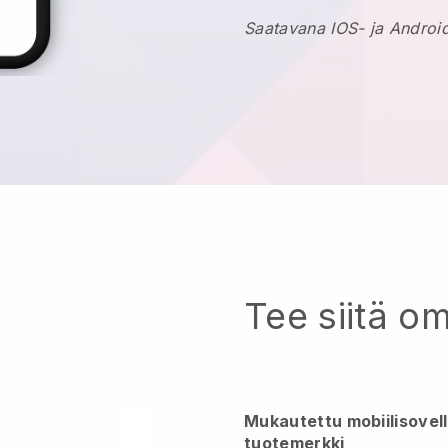
Saatavana IOS- ja Android
Tee siitä o
Mukautettu mobiilisovel
tuotemerkki