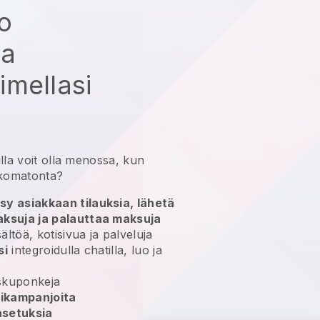
ko
aa
mellasi
lla
voit olla menossa, kun
komatonta?
sy asiakkaan tilauksia, lähetä
aksuja ja palauttaa maksuja
ältöä, kotisivua ja palveluja
si
integroidulla chatilla, luo ja
skuponkeja
rikampanjoita
asetuksia