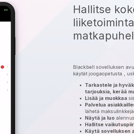
Hallitse ko
liiketoimint
matkapuheli
Blackbell
sovelluksen avu
käytät joogaopetusta
, us
Tarkastele ja hyväk
tarjouksia, kerää m
Lisää ja muokkaa
sis
Palvelua asiakkaille
lähetä maksulinkkejä
Näytä ja luo
alennu
Hallitse vaikutuspii
Käytä sovelluksen 