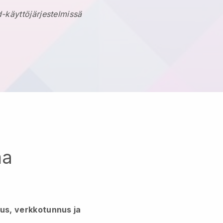
-käyttöjärjestelmissä
ma
lus, verkkotunnus ja