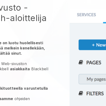
vusto
-
h-aloittelija
 on luotu huolellisesti
tää melkein kenellekään,
ältää sinut.
a Web-sivuston
kbell
asiakkaita
Blackbell
kituotteella varustetulla
jaamme
ohjeiden