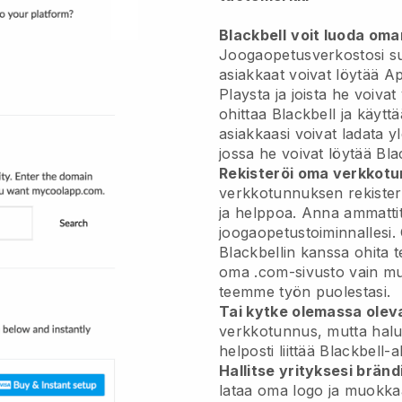
Blackbell
voit luoda oma
Joogaopetusverkostosi s
asiakkaat voivat löytää A
Playsta ja joista he voivat
ohittaa
Blackbell
ja käytt
asiakkaasi voivat ladata y
jossa he voivat löytää
Bla
Rekisteröi oma verkkotu
verkkotunnuksen rekister
ja helppoa.
Anna ammattita
joogaopetustoiminnallesi.
Blackbellin kanssa ohita 
oma .com-sivusto vain mu
teemme työn puolestasi.
Tai kytke olemassa oleva
verkkotunnus, mutta halua
helposti liittää Blackbell
Hallitse yrityksesi bränd
lataa oma logo ja muokkaa