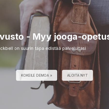
ivusto
-
Myy jooga-opetus
ckbell on suurin tapa edistää palveluitasi
KOKEILE DEMOA »
ALOITA NYT