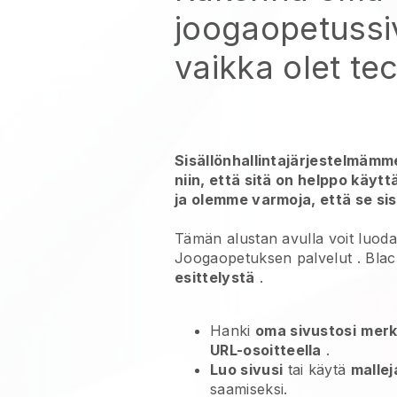
joogaopetussi
vaikka olet tec
Sisällönhallintajärjestelmämme
niin, että sitä on helppo käyt
ja olemme varmoja, että se sis
Tämän alustan avulla voit luod
Joogaopetuksen palvelut
.
Blac
esittelystä
.
Hanki
oma sivustosi
merk
URL-osoitteella
.
Luo sivusi
tai käytä
malle
saamiseksi.