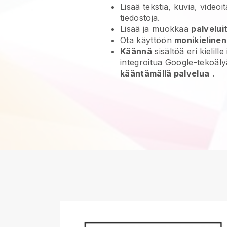
Lisää tekstiä, kuvia, videoit
tiedostoja.
Lisää ja muokkaa
palvelui
Ota käyttöön
monikieline
Käännä
sisältöä eri kielille
integroitua Google-tekoäl
kääntämällä palvelua
.