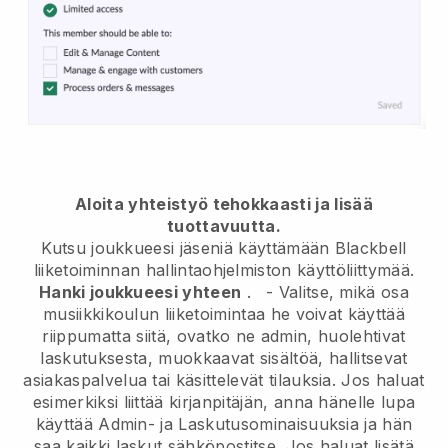
Aloita yhteistyö tehokkaasti ja lisää
tuottavuutta.
Kutsu joukkueesi jäseniä käyttämään
Blackbell
liiketoiminnan hallintaohjelmiston käyttöliittymää.
Hanki joukkueesi yhteen
.
-
Valitse, mikä osa
musiikkikoulun liiketoimintaa he voivat käyttää
riippumatta siitä, ovatko ne admin,
huolehtivat
laskutuksesta, muokkaavat sisältöä, hallitsevat
asiakaspalvelua tai käsittelevät tilauksia. Jos haluat
esimerkiksi liittää kirjanpitäjän, anna hänelle lupa
käyttää Admin- ja Laskutusominaisuuksia ja hän
saa kaikki laskut sähköpostitse.
Jos haluat lisätä