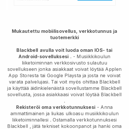
Mukautettu mobiilisovellus, verkkotunnus ja
tuotemerkki
Blackbell
avulla voit luoda oman IOS- tai
Android-sovelluksesi
. -
Musiikkikoulun
liiketoiminnan verkkosivusto sulautuu
sovellukseen
jonka asiakkaat voivat löytää Applen
App Storesta tai Google Playsta ja josta ne voivat
varata palvelujasi. Tai voit myös ohittaa
Blackbell
ja käyttää äidinkielenäistä sovellustamme
Blackbell
sovellusta, jossa asiakkaasi voivat löytää
Blackbell
.
Rekisteröi oma verkkotunnuksesi
-
Anna
ammattimainen ja liukas ulkoasu musiikkikoulun
liiketoiminnallesi
. Ostamalla verkkotunnuksesi
Blackbell
, jätä tekniset kokoonpanot ja hanki oma