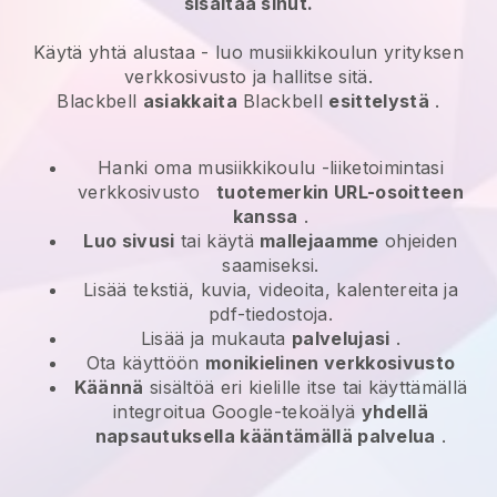
sisältää sinut.
Käytä yhtä alustaa -
luo musiikkikoulun yrityksen
verkkosivusto ja hallitse sitä.
Blackbell
asiakkaita
Blackbell
esittelystä
.
Hanki oma musiikkikoulu -liiketoimintasi
verkkosivusto
tuotemerkin URL-osoitteen
kanssa
.
Luo sivusi
tai käytä
mallejaamme
ohjeiden
saamiseksi.
Lisää tekstiä, kuvia, videoita, kalentereita ja
pdf-tiedostoja.
Lisää ja mukauta
palvelujasi
.
Ota käyttöön
monikielinen verkkosivusto
Käännä
sisältöä eri kielille itse tai käyttämällä
integroitua Google-tekoälyä
yhdellä
napsautuksella kääntämällä palvelua
.