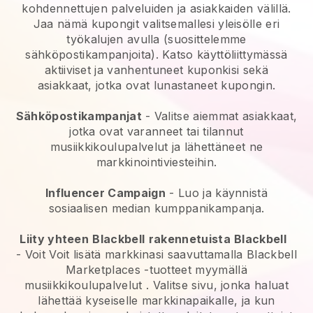
kohdennettujen palveluiden ja asiakkaiden välillä.
Jaa nämä kupongit valitsemallesi yleisölle eri
työkalujen avulla (suosittelemme
sähköpostikampanjoita). Katso käyttöliittymässä
aktiiviset ja vanhentuneet kuponkisi sekä
asiakkaat, jotka ovat lunastaneet kupongin.
Sähköpostikampanjat
-
Valitse aiemmat asiakkaat,
jotka ovat varanneet tai tilannut
musiikkikoulupalvelut ja lähettäneet ne
markkinointiviesteihin.
Influencer Campaign
- Luo ja käynnistä
sosiaalisen median kumppanikampanja.
Liity yhteen
Blackbell
rakennetuista
Blackbell
- Voit
Voit lisätä markkinasi saavuttamalla Blackbell
Marketplaces -tuotteet myymällä
musiikkikoulupalvelut
. Valitse sivu, jonka haluat
lähettää kyseiselle markkinapaikalle, ja kun