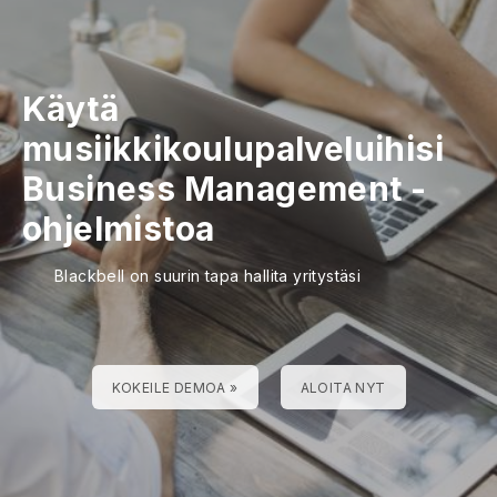
Käytä
musiikkikoulupalveluihisi
Business Management -
ohjelmistoa
Blackbell on suurin tapa hallita yritystäsi
KOKEILE DEMOA »
ALOITA NYT