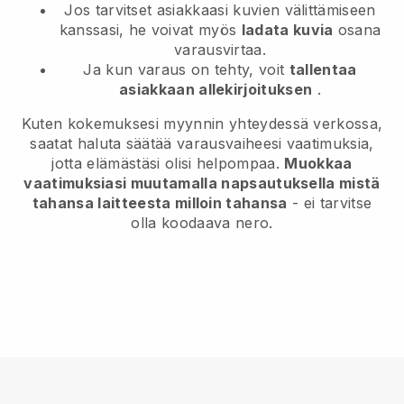
Jos tarvitset asiakkaasi kuvien välittämiseen
kanssasi, he voivat myös
ladata kuvia
osana
varausvirtaa.
Ja kun varaus on tehty, voit
tallentaa
asiakkaan allekirjoituksen
.
Kuten kokemuksesi myynnin yhteydessä verkossa,
saatat haluta säätää varausvaiheesi vaatimuksia,
jotta elämästäsi olisi helpompaa.
Muokkaa
vaatimuksiasi muutamalla napsautuksella mistä
tahansa laitteesta milloin tahansa
- ei tarvitse
olla koodaava nero.