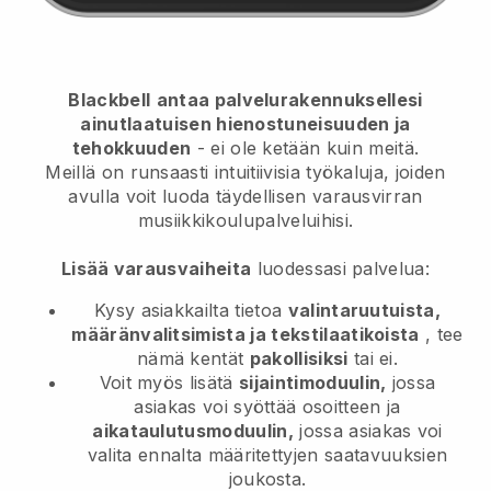
Blackbell
antaa palvelurakennuksellesi
ainutlaatuisen hienostuneisuuden ja
tehokkuuden
- ei ole ketään kuin meitä.
Meillä on runsaasti intuitiivisia työkaluja, joiden
avulla voit luoda täydellisen varausvirran
musiikkikoulupalveluihisi.
Lisää varausvaiheita
luodessasi palvelua:
Kysy asiakkailta tietoa
valintaruutuista,
määränvalitsimista ja tekstilaatikoista
, tee
nämä kentät
pakollisiksi
tai ei.
Voit myös lisätä
sijaintimoduulin,
jossa
asiakas voi syöttää osoitteen ja
aikataulutusmoduulin,
jossa asiakas voi
valita ennalta määritettyjen saatavuuksien
joukosta.