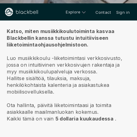
Explore
Contact
Sign in
Meistä
Katso, miten musiikkikoulutoiminta kasvaa
Blackbellin kanssa
tutustu intuitiiviseen
liiketoimintaohjausohjelmistoon.
Luo musiikkikoulu -liiketoimintasi verkkosivusto,
jossa on intuitiivinen verkkosivujen rakentaja ja
myy musiikkikoulupalveluja verkossa.
Hallitse sisältöä, tilauksia, maksuja,
henkilökohtaista kalenteria ja asiakastukea
mobiilisovelluksella.
Ota hallinta, päivitä liiketoimintaasi ja toimita
asiakkaalle maailmanluokan kokemus.
Kaikki tämä on vain
5 dollaria kuukaudessa
.