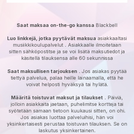
Saat maksaa on-the-go kanssa
Blackbell
Luo linkkejä, jotka pyytävät maksua
asiakkaaltasi
musiikkikoulupalvelut
. Asiakkaalle ilmoitetaan
sitten sähköpostitse ja se voi lisätä maksutiedot ja
käsitellä tilauksensa alle 60 sekunnissa
Saat maksullisen tarjouksen
. Jos asiakas pyytää
tiettyä palvelua, palaa heille lainaamalla, että he
voivat helposti hyväksyä tai hylätä.
Määritä toistuvat maksut ja tilaukset
. Päiviä,
jolloin asiakkaita jaetaan, puhelimitse kortteja tai
syötetään samaan tietoon kuukausi sitten, on ohi.
Jos asiakas luottaa palveluihisi, hän voi
yksinkertaisesti perustaa toistuvan tilauksen. Se on
laskutus yksinkertainen.