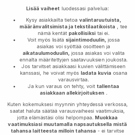
Lisää vaiheet
luodessasi palvelua:
Kysy asiakkailta tietoa
valintaruutuista,
määränvalitsimista ja tekstilaatikoista
, tee
nämä kentät
pakollisiksi
tai ei.
Voit myös lisätä
sijaintimoduulin,
jossa
asiakas voi syöttää osoitteen ja
aikataulumoduulin,
jossa asiakas voi valita
ennalta määritettyjen saatavuuksien joukosta.
Jos tarvitset asiakkaasi kuvien välittämiseen
kanssasi, he voivat myös
ladata kuvia
osana
varausvirtaa.
Ja kun varaus on tehty, voit
tallentaa
asiakkaan allekirjoituksen
.
Kuten kokemuksesi myynnin yhteydessä verkossa,
saatat haluta säätää varausvaiheesi vaatimuksia,
jotta elämästäsi olisi helpompaa.
Muokkaa
vaatimuksiasi muutamalla napsautuksella mistä
tahansa laitteesta milloin tahansa
- ei tarvitse