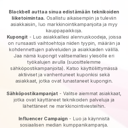
Blackbell auttaa sinua edistämään teknikoiden
liiketoimintaa.
Osallistu aikaisempiin ja tuleviin
asiakkaisiin, luo markkinointikampanjoita ja myy
kauppapaikkoja.
Kupongit
- Luo asiakkaillesi alennuskoodeja, joissa
on runsaasti vaihtoehtoja niiden tyypin, määrän ja
kohdennettujen palveluiden ja asiakkaiden välillä.
Jaa nämä kupongit valitsemallesi yleisölle eri
työkalujen avulla (suosittelemme
sähköpostikampanjoita). Katso käyttöliittymässä
aktiiviset ja vanhentuneet kuponkisi sekä
asiakkaat, jotka ovat lunastaneet kupongin.
Sähköpostikampanjat
-
Valitse aiemmat asiakkaat,
jotka ovat käyttäneet teknikoiden palveluja ja
lähettäneet ne markkinointiviesteihin.
Influencer Campaign
- Luo ja käynnistä
sosiaalisen median kumppanikampanja.