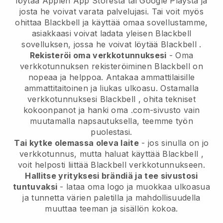
löytää Applen App Storesta tai Google Playsta ja
josta he voivat varata palvelujasi. Tai voit myös
ohittaa
Blackbell
ja käyttää omaa sovellustamme,
asiakkaasi voivat ladata yleisen
Blackbell
sovelluksen, jossa he voivat löytää
Blackbell
.
Rekisteröi oma verkkotunnuksesi
- Oma
verkkotunnuksen rekisteröiminen
Blackbell
on
nopeaa ja helppoa.
Antakaa ammattilaisille
ammattitaitoinen ja liukas ulkoasu.
Ostamalla
verkkotunnuksesi
Blackbell
, ohita tekniset
kokoonpanot ja hanki oma .com-sivusto vain
muutamalla napsautuksella, teemme työn
puolestasi.
Tai kytke olemassa oleva laite
- jos sinulla on jo
verkkotunnus, mutta haluat käyttää
Blackbell
,
voit helposti liittää
Blackbell
verkkotunnukseen.
Hallitse yrityksesi brändiä ja tee sivustosi
tuntuvaksi
- lataa oma logo ja muokkaa ulkoasua
ja tunnetta värien paletilla ja mahdollisuudella
muuttaa teeman ja sisällön kokoa.