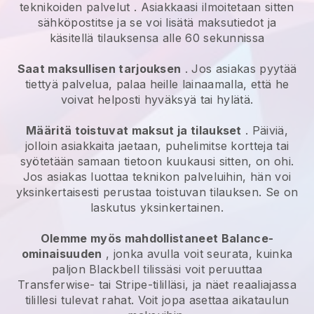
teknikoiden palvelut
. Asiakkaasi ilmoitetaan sitten
sähköpostitse ja se voi lisätä maksutiedot ja
käsitellä tilauksensa alle 60 sekunnissa
Saat maksullisen tarjouksen
. Jos asiakas pyytää
tiettyä palvelua, palaa heille lainaamalla, että he
voivat helposti hyväksyä tai hylätä.
Määritä toistuvat maksut ja tilaukset
. Päiviä,
jolloin asiakkaita jaetaan, puhelimitse kortteja tai
syötetään samaan tietoon kuukausi sitten, on ohi.
Jos asiakas luottaa teknikon palveluihin, hän voi
yksinkertaisesti perustaa toistuvan tilauksen.
Se on
laskutus yksinkertainen.
Olemme myös mahdollistaneet Balance-
ominaisuuden
, jonka avulla voit seurata, kuinka
paljon
Blackbell
tilissäsi voit peruuttaa
Transferwise- tai Stripe-tililläsi, ja näet reaaliajassa
tilillesi tulevat rahat. Voit jopa asettaa aikataulun