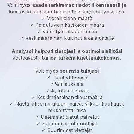
Voit myös
saada tarkimmat tiedot liikenteestä ja
käytöstä
suoraan back-office-käyttöliittymästäsi.
✓ Vierailijoiden määrä
✓ Palautuvien kävijöiden määrä
✓ Vierailijan alkuperämaa
✓ Keskimääräinen kulunut aika alustalle
Analysoi
helposti
tietojasi
ja
optimoi sisältösi
vastaavasti,
tarjoa tärkein käyttäjäkokemus.
Voit myös
seurata tulojasi
✓ Tulot yhteensä
✓% tilauksista
✓ #, jotka tilasivat
✓ Keskimääräinen tilausmäärä
✓ Näytä jakson mukaan: päivä, viikko, kuukausi,
mukautettu aika
✓ Useimmat tilatut palvelut
✓ Suurimmat tulotuottajat
✓ Suurimmat viettäjät