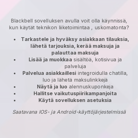
Blackbell
sovelluksen avulla
voit olla käynnissä,
kun käytät teknikon liiketoimintaa
, uskomatonta?
Tarkastele ja hyväksy asiakkaan tilauksia,
lähetä tarjouksia, kerää maksuja ja
palauttaa maksuja
Lisää ja muokkaa
sisältöä, kotisivua ja
palveluja
Palvelua asiakkaillesi
integroidulla chatilla,
luo ja lähetä maksulinkkejä
Näytä ja luo
alennuskuponkeja
Hallitse vaikutuspiirikampanjoita
Käytä sovelluksen asetuksia
Saatavana IOS- ja Android-käyttöjärjestelmissä