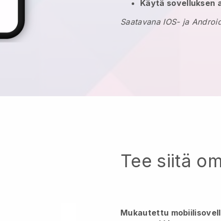
Käytä sovelluksen 
Saatavana IOS- ja Android
Tee siitä o
Mukautettu mobiilisovel