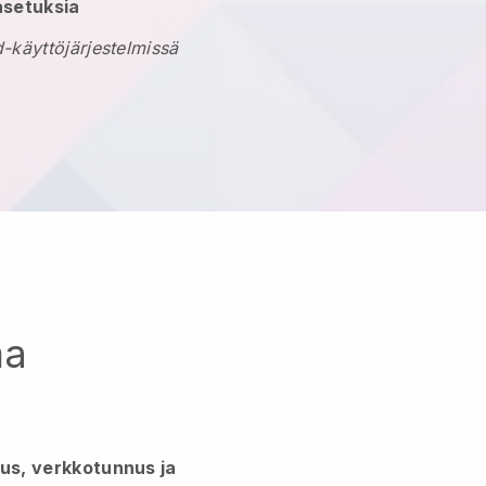
asetuksia
-käyttöjärjestelmissä
ma
lus, verkkotunnus ja