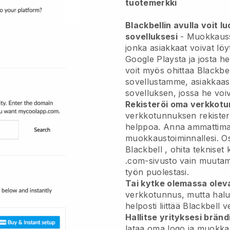
tuotemerkki
Blackbellin avulla voit l
sovelluksesi
-
Muokkauss
jonka asiakkaat voivat lö
Google Playsta ja josta he 
voit myös ohittaa
Blackbel
sovellustamme, asiakkaasi
sovelluksen, jossa he voi
Rekisteröi oma verkkotu
verkkotunnuksen rekiste
helppoa.
Anna ammattimai
muokkaustoiminnallesi.
Os
Blackbell
, ohita tekniset
.com-sivusto vain muutam
työn puolestasi.
Tai kytke olemassa oleva
verkkotunnus, mutta halu
helposti liittää
Blackbell
ve
Hallitse yrityksesi bränd
lataa oma logo ja muokkaa