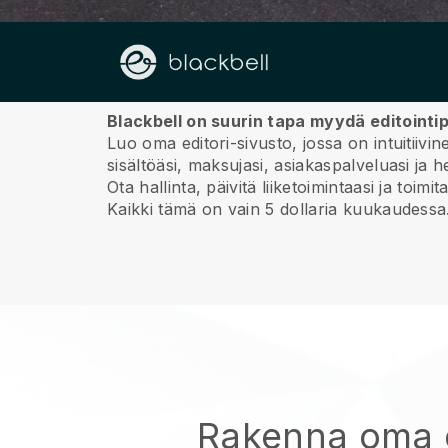
Meistä
Blackbell on suurin tapa myydä editointip
Luo oma editori-sivusto, jossa on intuitii
sisältöäsi, maksujasi, asiakaspalveluasi ja h
Ota hallinta, päivitä liiketoimintaasi ja to
Kaikki tämä on vain 5 dollaria kuukaudessa
Rakenna oma e