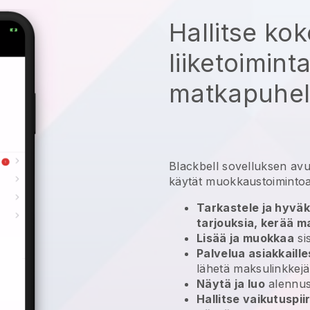
Hallitse ko
liiketoimint
matkapuheli
Blackbell
sovelluksen avu
käytät muokkaustoiminto
Tarkastele ja hyväk
tarjouksia, kerää m
Lisää ja muokkaa
sis
Palvelua asiakkaille
lähetä maksulinkkejä
Näytä ja luo
alennu
Hallitse vaikutuspii