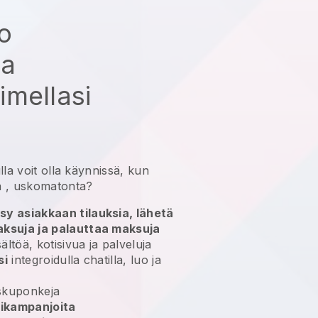
ko
aa
mellasi
lla
voit olla käynnissä, kun
a
, uskomatonta?
sy asiakkaan tilauksia, lähetä
aksuja ja palauttaa maksuja
ältöä, kotisivua ja palveluja
si
integroidulla chatilla, luo ja
skuponkeja
rikampanjoita