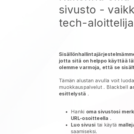
sivusto
- vaikk
tech-aloittelija
Sisällönhallintajärjestelmämme
jotta sitä on helppo käyttää l
olemme varmoja, että se sisält
Tämän alustan avulla voit luod
muokkauspalvelut
.
Blackbell
a
esittelystä
.
Hanki
oma sivustosi
merk
URL-osoitteella
.
Luo sivusi
tai käytä
malle
saamiseksi.