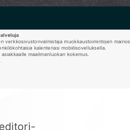
alveluja
vinen verkkosivustonvalmistaja muokkaustoimintojen maino
enkilökohtaisia kalenteriasi mobiilisovelluksella.
imita asiakkaalle maailmanluokan kokemus.
.
ditori-