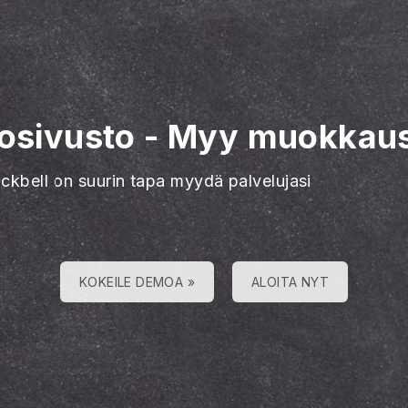
kosivusto
-
Myy muokkaus
ackbell on suurin tapa myydä palvelujasi
KOKEILE DEMOA »
ALOITA NYT