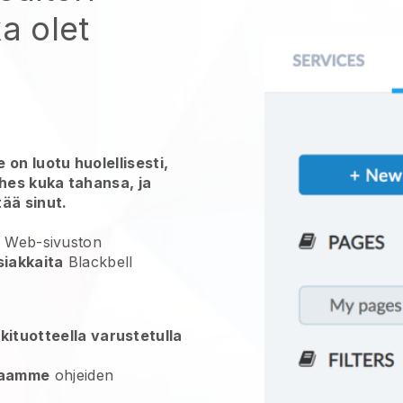
a olet
 on luotu huolellisesti,
ähes kuka tahansa, ja
ää sinut.
a Web-sivuston
siakkaita
Blackbell
kituotteella varustetulla
jaamme
ohjeiden