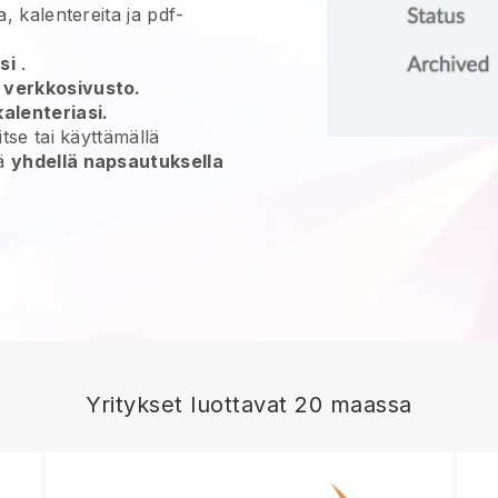
a, kalentereita ja pdf-
si
.
 verkkosivusto.
alenteriasi.
 itse tai käyttämällä
yä
yhdellä napsautuksella
Yritykset luottavat 20 maassa