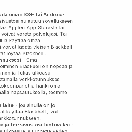
uoda oman IOS- tai Android-
ivustosi sulautuu sovellukseen
ytää Applen App Storesta tai
voivat varata palvelujasi. Tai
l
ja käyttää omaa
 voivat ladata yleisen
Blackbell
vat löytää
Blackbell
.
nnuksesi
- Oma
röiminen
Blackbell
on nopeaa ja
nen ja liukas ulkoasu
tamalla verkkotunnuksesi
 kokoonpanot ja hanki oma
alla napsautuksella, teemme
 laite
- jos sinulla on jo
at käyttää
Blackbell
, voit
rkkotunnukseen.
iä ja tee sivustosi tuntuvaksi
-
 ulkoasua ja tunnetta värien