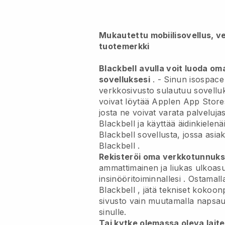
Mukautettu mobiilisovellus, v
tuotemerkki
Blackbell
avulla voit luoda om
sovelluksesi
. -
Sinun isospace -
verkkosivusto sulautuu sovellu
voivat löytää Applen App Stores
josta ne voivat varata palvelujas
Blackbell
ja käyttää äidinkielen
Blackbell
sovellusta, jossa asiak
Blackbell
.
Rekisteröi oma verkkotunnuks
ammattimainen ja liukas ulkoas
insinööritoiminnallesi
. Ostamall
Blackbell
, jätä tekniset kokoo
sivusto vain muutamalla napsau
sinulle.
Tai kytke olemassa oleva laite