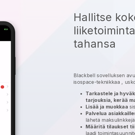
Hallitse ko
liiketoimint
tahansa
Blackbell
sovelluksen avu
isospace-tekniikkaa
, usk
Tarkastele ja hyväk
tarjouksia, kerää m
Lisää ja muokkaa
sis
Palvelua asiakkaille
lähetä maksulinkkejä
Määritä tilaukset tii
laadi toimintasuunnit