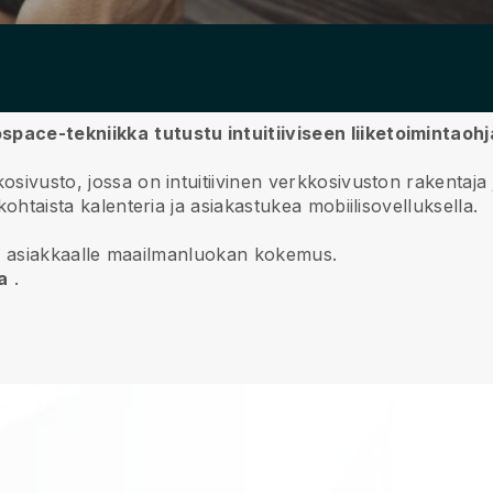
ospace-tekniikka
tutustu intuitiiviseen liiketoimintao
kosivusto, jossa on intuitiivinen verkkosivuston rakentaja
ökohtaista kalenteria ja asiakastukea mobiilisovelluksella.
imita asiakkaalle maailmanluokan kokemus.
a
.