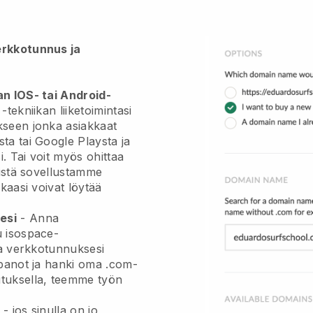
erkkotunnus ja
an IOS- tai Android-
tekniikan liiketoimintasi
kseen
jonka asiakkaat
ta tai Google Playsta ja
i. Tai voit myös ohittaa
äistä sovellustamme
kaasi voivat löytää
esi
-
Anna
u isospace-
a verkkotunnuksesi
npanot ja hanki oma .com-
tuksella, teemme työn
- jos sinulla on jo