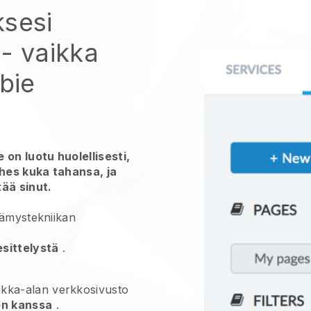
ksesi
- vaikka
wbie
 on luotu huolellisesti,
ähes kuka tahansa, ja
ää sinut.
ämystekniikan
esittelystä
.
ikka-alan verkkosivusto
en kanssa
.