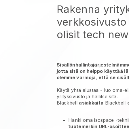
Rakenna yrity
verkkosivusto 
olisit tech ne
Sisällönhallintajärjestelmämme
jotta sitä on helppo käyttää l
olemme varmoja, että se sisält
Käytä yhtä alustaa -
luo oma-el
yrityssivusto ja hallitse sitä.
Blackbell
asiakkaita
Blackbell
Hanki oma isospace -tekni
tuotemerkin URL-osoitte