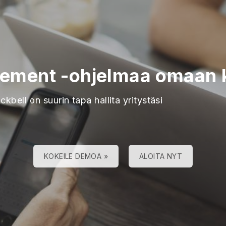
ement -ohjelmaa omaan ko
ckbell on suurin tapa hallita yritystäsi
KOKEILE DEMOA »
ALOITA NYT