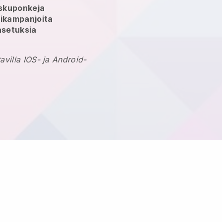
skuponkeja
rikampanjoita
asetuksia
avilla IOS- ja Android-