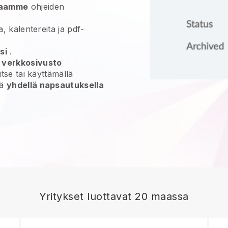
jaamme
ohjeiden
a, kalentereita ja pdf-
si
.
n verkkosivusto
 itse tai käyttämällä
yä
yhdellä napsautuksella
Yritykset luottavat 20 maassa