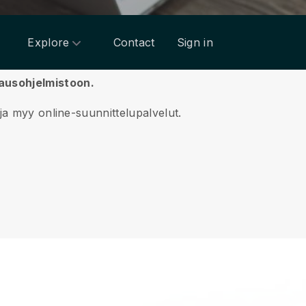
Explore
Contact
Sign in
hjausohjelmistoon.
 ja myy online-suunnittelupalvelut.