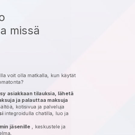
ko
aa missä
lla
voit olla matkalla, kun käytät
omatonta?
sy asiakkaan tilauksia, lähetä
aksuja ja palauttaa maksuja
ältöä, kotisivua ja palveluja
si
integroidulla chatilla, luo ja
min jäsenille
, keskustele ja
elma.