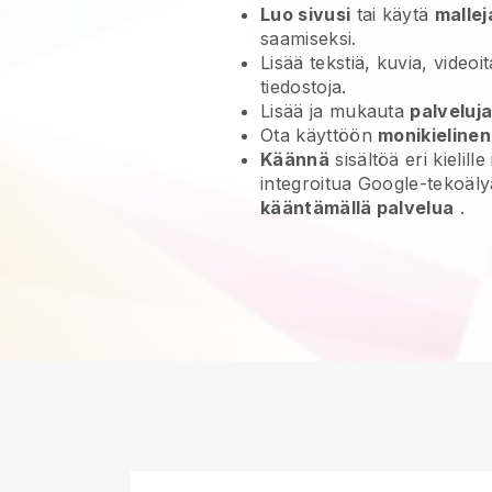
Luo sivusi
tai käytä
malle
saamiseksi.
Lisää tekstiä, kuvia, videoit
tiedostoja.
Lisää ja mukauta
palveluja
Ota käyttöön
monikieline
Käännä
sisältöä eri kielille
integroitua Google-tekoäl
kääntämällä palvelua
.