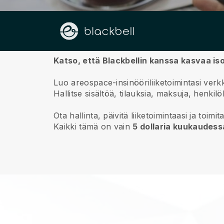
Meistä
Katso, että Blackbellin kanssa kasvaa is
Luo areospace-insinööriliiketoimintasi verk
Hallitse sisältöä, tilauksia, maksuja, henkil
Ota hallinta, päivitä liiketoimintaasi ja to
Kaikki tämä on vain
5 dollaria kuukaudess