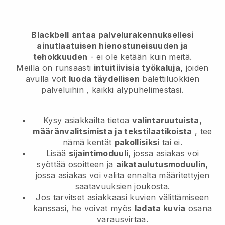
Blackbell
antaa palvelurakennuksellesi
ainutlaatuisen hienostuneisuuden ja
tehokkuuden
- ei ole ketään kuin meitä.
Meillä on runsaasti
intuitiivisia työkaluja,
joiden
avulla voit
luoda täydellisen
balettiluokkien
palveluihin
, kaikki älypuhelimestasi.
Kysy asiakkailta tietoa
valintaruutuista,
määränvalitsimista ja tekstilaatikoista
, tee
nämä kentät
pakollisiksi
tai ei.
Lisää
sijaintimoduuli,
jossa asiakas voi
syöttää osoitteen ja
aikataulutusmoduulin,
jossa asiakas voi valita ennalta määritettyjen
saatavuuksien joukosta.
Jos tarvitset asiakkaasi kuvien välittämiseen
kanssasi, he voivat myös
ladata kuvia
osana
varausvirtaa.