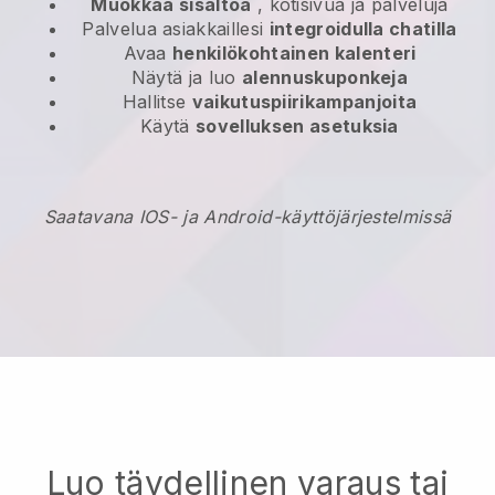
Muokkaa sisältöä
, kotisivua ja palveluja
Palvelua asiakkaillesi
integroidulla chatilla
Avaa
henkilökohtainen kalenteri
Näytä ja luo
alennuskuponkeja
Hallitse
vaikutuspiirikampanjoita
Käytä
sovelluksen asetuksia
Saatavana IOS- ja Android-käyttöjärjestelmissä
Luo täydellinen varaus tai