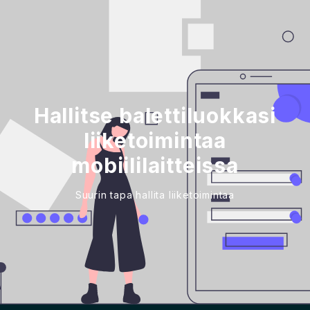
Hallitse balettiluokkasi
liiketoimintaa
mobiililaitteissa
Suurin tapa hallita liiketoimintaa