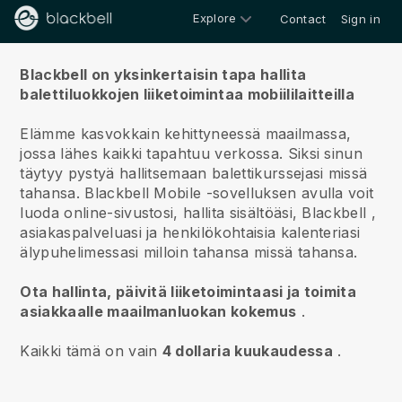
Explore
Contact
Sign in
Meistä
Blackbell on yksinkertaisin tapa hallita
balettiluokkojen liiketoimintaa mobiililaitteilla
Elämme kasvokkain kehittyneessä maailmassa,
jossa lähes kaikki tapahtuu verkossa.
Siksi sinun
täytyy pystyä hallitsemaan balettikurssejasi missä
tahansa.
Blackbell
Mobile -sovelluksen avulla voit
luoda online-sivustosi, hallita sisältöäsi,
Blackbell
,
asiakaspalveluasi ja henkilökohtaisia kalenteriasi
älypuhelimessasi milloin tahansa missä tahansa.
Ota hallinta, päivitä liiketoimintaasi ja toimita
asiakkaalle maailmanluokan kokemus
.
Kaikki tämä on vain
4 dollaria kuukaudessa
.