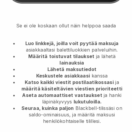
Se ei ole koskaan ollut näin helppoa saada
Luo linkkejä, joilla voit pyytää maksuja
asiakkaaltasi
balettiluokkien palveluihin.
Määritä
toistuvat tilaukset
ja lähetä
lainauksia
Lähetä
maksutiedot
Keskustele asiakkaasi
kanssa
Katso kaikki viestit postilaatikossasi
ja
määritä käsiteltävien viestien prioriteetti
Aseta automaattiset vastaukset
ja hanki
läpinäkyvyys
lukutuloilla.
Seuraa, kuinka paljon
Blackbell-tilissäsi on
saldo-ominaisuus, ja määritä maksusi
henkilökohtaiselle tilillesi.