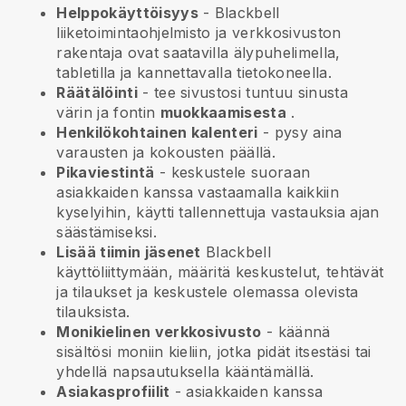
Helppokäyttöisyys
-
Blackbell
liiketoimintaohjelmisto ja verkkosivuston
rakentaja ovat saatavilla älypuhelimella,
tabletilla ja kannettavalla tietokoneella.
Räätälöinti
- tee sivustosi tuntuu sinusta
värin ja fontin
muokkaamisesta
.
Henkilökohtainen kalenteri
- pysy aina
varausten ja kokousten päällä.
Pikaviestintä
- keskustele suoraan
asiakkaiden kanssa vastaamalla kaikkiin
kyselyihin, käytti tallennettuja vastauksia ajan
säästämiseksi.
Lisää tiimin jäsenet
Blackbell
käyttöliittymään, määritä keskustelut, tehtävät
ja tilaukset ja keskustele olemassa olevista
tilauksista.
Monikielinen verkkosivusto
- käännä
sisältösi moniin kieliin, jotka pidät itsestäsi tai
yhdellä napsautuksella kääntämällä.
Asiakasprofiilit
- asiakkaiden kanssa