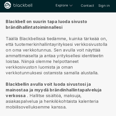
Explore
Contact
Sign in
Meistä
Blackbell on suurin tapa luoda sivusto
brändihallintatoiminnallesi
Täällä Blackbellissä tiedämme, kuinka tärkeää on,
että tuotemerkinhallintayrityksesi verkkosivustolla
on oma verkkotunnus.
Sen avulla voit näyttää
ammattimaiselta ja antaa yrityksellesi identiteetin
loistaa. Niinpä olemme helpottaneet
verkkosivuston luomista ja oman
verkkotunnuksesi ostamista samalla alustalla.
Blackbellin avulla voit luoda sivustosi ja
mainostaa ja myydä brändinhallintapalveluja
verkossa
.
Hallitse sisältöä, maksuja,
asiakaspalvelua ja henkilökohtaista kalenteria
mobiilisovelluksemme kanssa.