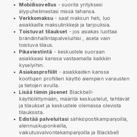
Mobiilisovellus
- suorita yrityksesi
älypuhelimestasi missä tahansa.
Verkkomaksu
- saat maksun heti, luo
asiakkaille maksulinkkejä ja tarjouksia.
Toistuvat tilaukset
-
jos asiakas luottaa
brändinhallintapalveluihisi
, aseta vain
toistuva tilaus.
Pikaviestintä
- keskustele suoraan
asiakkaasi kanssa vastaamalla kaikkiin
kyselyihin.
Asiakasprofiilit
- asiakkaiden kanssa
koottujen profiilien käyttö aiempien varausten
ja tietojen avulla.
Lisää tiimin jäsenet
Blackbell-
käyttöliittymään, määritä keskustelut, tehtävät
ja tilaukset ja keskustele olemassa olevista
tilauksista.
Edistää palveluitasi
sähköpostikampanjoilla,
alennuskuponkeilla,
vaikutusvalvontakampanjoilla ja
Blackbell