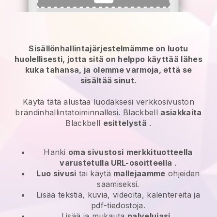
Sisällönhallintajärjestelmämme on luotu
huolellisesti, jotta sitä on helppo käyttää lähes
kuka tahansa, ja olemme varmoja, että se
sisältää sinut.
Käytä tätä alustaa luodaksesi verkkosivuston
brändinhallintatoiminnallesi.
Blackbell
asiakkaita
Blackbell
esittelystä
.
Hanki
oma sivustosi
merkkituotteella
varustetulla URL-osoitteella
.
Luo sivusi
tai käytä
mallejaamme
ohjeiden
saamiseksi.
Lisää tekstiä, kuvia, videoita, kalentereita ja
pdf-tiedostoja.
Lisää ja mukauta
palvelujasi
.