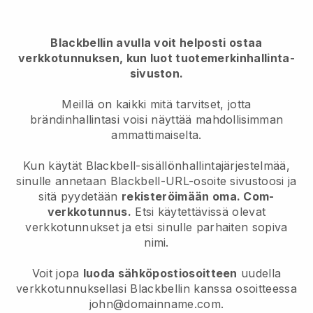
Blackbellin avulla voit helposti ostaa
verkkotunnuksen, kun luot tuotemerkinhallinta-
sivuston.
Meillä on kaikki mitä tarvitset, jotta
brändinhallintasi voisi näyttää mahdollisimman
ammattimaiselta.
Kun käytät Blackbell-sisällönhallintajärjestelmää,
sinulle annetaan Blackbell-URL-osoite sivustoosi ja
sitä pyydetään
rekisteröimään oma. Com-
verkkotunnus.
Etsi käytettävissä olevat
verkkotunnukset ja etsi sinulle parhaiten sopiva
nimi.
Voit jopa
luoda sähköpostiosoitteen
uudella
verkkotunnuksellasi Blackbellin kanssa osoitteessa
john@domainname.com.