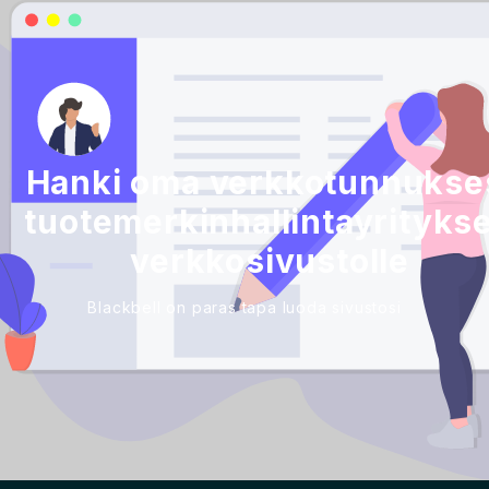
Hanki oma verkkotunnukse
tuotemerkinhallintayrityks
verkkosivustolle
Blackbell on paras tapa luoda sivustosi