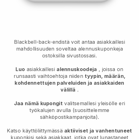
Blackbell-back-endistä voit antaa asiakkaillesi
mahdollisuuden soveltaa alennuskuponkeja
ostoksilla sivustossasi.
Luo
asiakkaillesi
alennuskoodeja
, joissa on
runsaasti vaihtoehtoja niiden
tyypin, määrän,
kohdennettujen palveluiden ja asiakkaiden
välillä
.
Jaa nämä kupongit
valitsemallesi yleisölle eri
työkalujen avulla (suosittelemme
sähköpostikampanjoita).
Katso käyttöliittymässä
aktiiviset ja vanhentuneet
kuponkisi sekä asiakkaat, jotka ovat lunastaneet