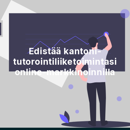
Edistää kantoni-
tutorointiliiketoimintasi
online-markkinoinnilla