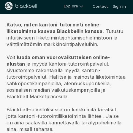
Explore
Contact
Sign in
Meistä
Katso, miten kantoni-tutorointi online-
liiketoiminta kasvaa Blackbellin kanssa.
Tutustu
intuitiiviseen liiketoimintajohtamisohjelmistoon ja
välttämättömiin markkinointipalveluihin.
Voit
luoda oman vuorovaikutteisen online-
alustan
ja
myydä kantoni-tutorointipalvelut.
sivustomme rakentajalla
myydä kantoni-
tutorointipalvelut.
Hallitse ja mainosta liiketoimintaa
sähköpostikampanjoilla, alennuskuponkeilla,
sosiaalisen median vaikutuskampanjoilla ja
Blackbell Marketplacesilla.
Blackbell-sovelluksessa on kaikki mitä tarvitset,
jotta kantoni-tutorointiliiketoiminta lähtee
. Ja se
on aina saatavilla kannettavalla tai älypuhelimella
aina, missä tahansa.