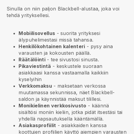
Sinulla on niin paljon Blackbell-alustaa, joka voi
tehdä yrityksellesi.
Mobiilisovellus
- suorita yrityksesi
älypuhelimestasi missä tahansa.
Henkilökohtainen kalenteri
- pysy aina
varausten ja kokousten päällä.
Räätälöinti
- tee sivustosi sinusta.
Pikaviestintä
- keskustele suoraan
asiakkaasi kanssa vastaamalla kaikkiin
kyselyihin
Verkkomaksu
- maksetaan verkossa
muutamassa sekunnissa, näet Blackbell-
saldon ja käynnistää maksut tilillesi.
Monikielinen verkkosivusto
- käännä
sisältösi moniin kieliin, jotka pidät itsestäsi tai
yhdellä napsautuksella kääntämällä.
Asiakasprofiilit
- asiakkaiden kanssa
koottujen profiilien käyttö aiempien varausten