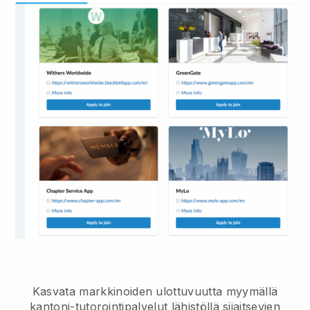
Kasvata markkinoiden ulottuvuutta myymällä
kantoni-tutorointipalvelut lähistöllä sijaitsevien