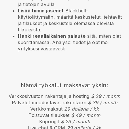
ja tietojen avulla.
Lisää tiimin jäsenet
Blackbell-
käyttöliittymään, määritä keskustelut, tehtävät
ja tilaukset ja keskustele olemassa olevista
tilauksista.
Hanki reaaliaikainen palaute
siitä, miten olet
suorittamassa. Analysoi tiedot ja optimoi
yrityksesi vastaavasti.
Nämä työkalut maksavat yksin:
Verkkosivuston rakentaja ja hosting
$ 29 / month
Palvelut muodostavat rakentajan
$ 39 / month
Verkkomaksut
29 dollaria / kk
Toistuvat tilaukset
$ 49 / month
Kupongit
$ 29 / month
Live chat & CRM
29 dollaria / kk