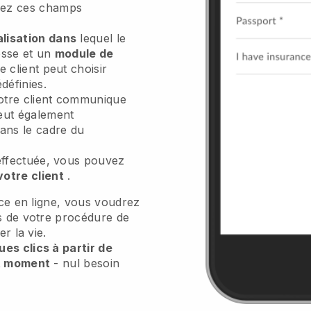
dez ces champs
lisation dans
lequel le
esse et un
module de
e client peut choisir
définies.
otre client communique
peut également
ans le cadre du
 effectuée, vous pouvez
votre client
.
ice en ligne, vous voudrez
es de votre procédure de
er la vie.
es clics à partir de
ut moment
- nul besoin