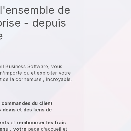
l'ensemble de
prise - depuis
e
ell Business Software, vous
 n'importe où et
exploiter votre
t de la cornemuse
, incroyable,
s commandes du client
es
devis et des liens de
ents
et
rembourser les frais
tenu
,
votre
page d'accueil et