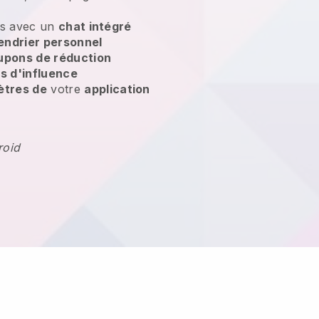
ts avec un
chat intégré
endrier personnel
upons de réduction
 d'influence
ètres de
votre
application
roid