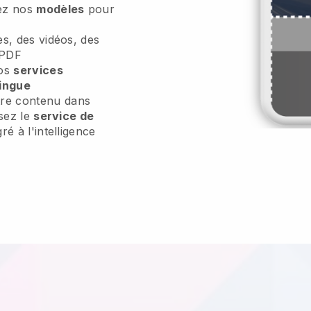
sez nos
modèles
pour
es, des vidéos, des
 PDF
vos
services
lingue
re contenu dans
isez le
service de
ré à l'intelligence