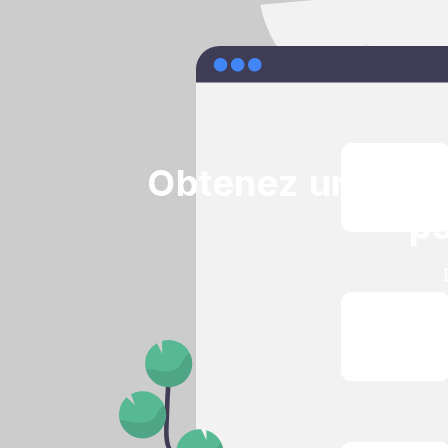
Obtenez une rése
p