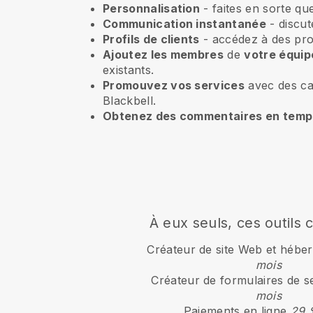
Personnalisation
- faites en sorte qu
Communication instantanée
- discut
Profils de clients
- accédez à des prof
Ajoutez les membres
de
votre équip
existants.
Promouvez vos services
avec des ca
Blackbell.
Obtenez des commentaires en temps
À eux seuls, ces outils 
Créateur de site Web et héb
mois
Créateur de formulaires de s
mois
Paiements en ligne
29 