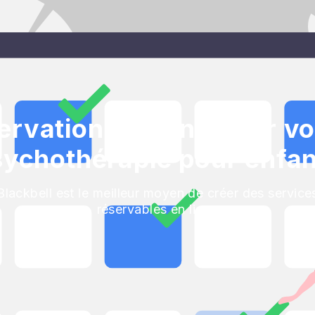
rvation en ligne pour vo
sychothérapie pour enfan
Blackbell est le meilleur moyen de créer des service
réservables en ligne