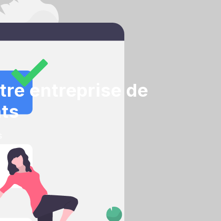
tre entreprise de
ts
s