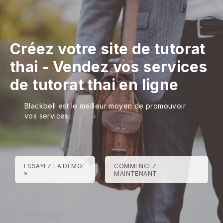
Créez votre site de tutorat
thai
-
Vendez vos services
de tutorat thai en ligne
Blackbell est le meilleur moyen de promouvoir
vos services
ESSAYEZ LA DÉMO
COMMENCEZ
»
MAINTENANT