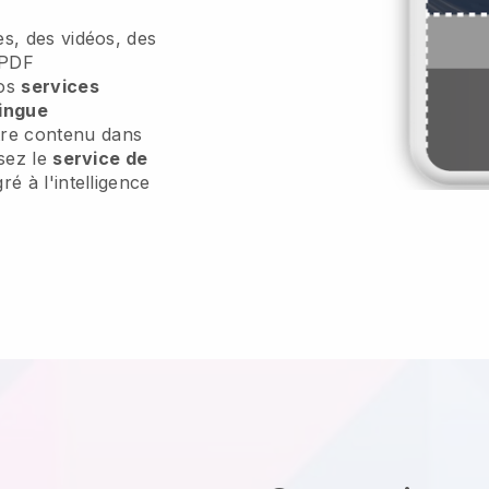
es, des vidéos, des
 PDF
vos
services
lingue
re contenu dans
isez le
service de
ré à l'intelligence