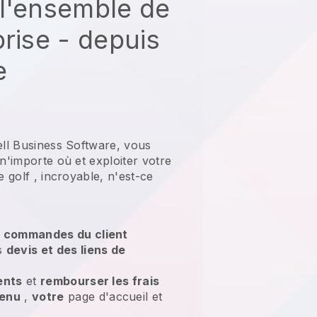
l'ensemble de
prise - depuis
e
ell Business Software, vous
 n'importe où et
exploiter votre
e golf
, incroyable, n'est-ce
s commandes du client
es
devis et des liens de
ents
et
rembourser les frais
tenu
,
votre
page d'accueil et