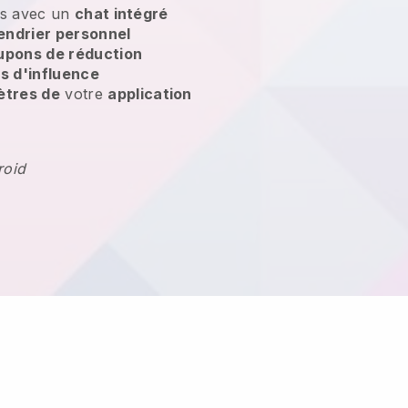
ts avec un
chat intégré
endrier personnel
upons de réduction
 d'influence
ètres de
votre
application
roid