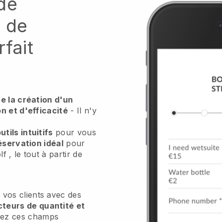
de
u de
fait
e la création d'un
n et d'efficacité
- Il n'y
utils intuitifs
pour vous
réservation idéal
pour
lf
, le tout à partir de
 vos clients avec des
cteurs de quantité et
dez ces champs