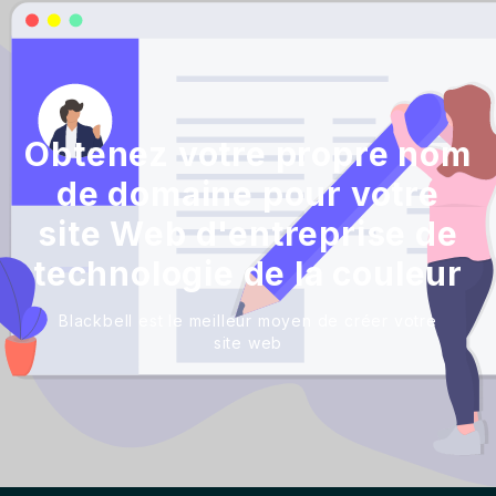
Obtenez votre propre nom
de domaine pour votre
site Web d'entreprise de
technologie de la couleur
Blackbell est le meilleur moyen de créer votre
site web