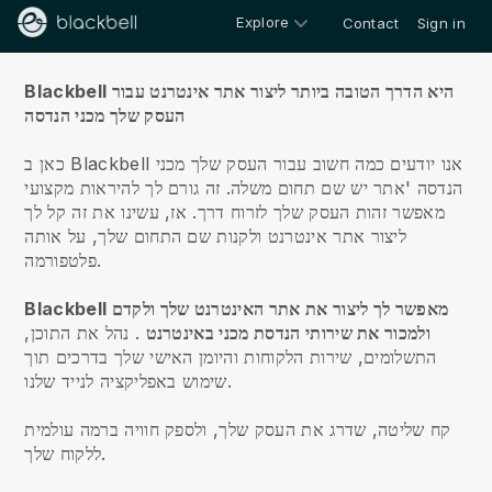
Explore
Contact
Sign in
עלינו
Blackbell היא הדרך הטובה ביותר ליצור אתר אינטרנט עבור
העסק שלך מכני הנדסה
כאן ב Blackbell אנו יודעים כמה חשוב עבור העסק שלך מכני
הנדסה 'אתר יש שם תחום משלה.
זה גורם לך להיראות מקצועי
מאפשר זהות העסק שלך לזרוח דרך. אז, עשינו את זה קל לך
ליצור אתר אינטרנט ולקנות שם התחום שלך, על אותה
פלטפורמה.
Blackbell מאפשר לך ליצור את אתר האינטרנט שלך ולקדם
ולמכור את שירותי הנדסת מכני באינטרנט
.
נהל את התוכן,
התשלומים, שירות הלקוחות והיומן האישי שלך בדרכים תוך
שימוש באפליקציה לנייד שלנו.
קח שליטה, שדרג את העסק שלך, ולספק חוויה ברמה עולמית
ללקוח שלך.