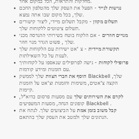
מחלקות והתראות, הכל במקום אחד.
נגישות לנייד
- הפעל את העסק שלך מהטלפון החכם
שלך, בכל מקום שבו אתה נמצא.
תשלום מקוון
- מקבל תשלום מיידי, ליצור קישורים
תשלום ציטוטים ללקוחות שלך.
מנויים חוזרים
-
אם הלקוח בוטח בשירותי ההנדסה מכני
, פשוט הגדר מנוי חוזר.
שלך
תקשורת מיידית
- צ 'אט ישירות עם הלקוחות שלך
לענות על כל השאילתות.
פרופילי לקוחות
- גישה לפרופילים שנאספו על לקוחותיך
עם הזמנות ומידע קודמות.
הוסף את חברי הצוות
שלך לממשק Blackbell שלך,
הקצה צ'אטים, משימות והזמנות וצ'אט על הזמנות
קיימות.
לקדם את השירותים שלך
עם מסעות פרסום בדוא"ל,
.
Blackbell
קופונים הנחה, מסעות המשפיעים
קבל משוב בזמן אמת
על הביצועים שלך. לנתח את
הנתונים שלך ולמטב את העסק שלך בהתאם.