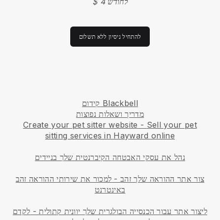
$ 4 לחודש
להתחיל ניסיון ללא תשלום
קידום Blackbell
מדריך ושאלות נפוצות
Create your pet sitter website
-
Sell your pet
sitting services in Hayward online
נהל את עסקי האבטחה הקיברנטית שלך בניידים
צור אתר ההוראה שלך זהב
-
למכור את שירותי ההוראה זהב
באינטרנט
ליצור אתר עבור הכנסייה הבולגרית שלך יוונית קתולית
-
לקדם