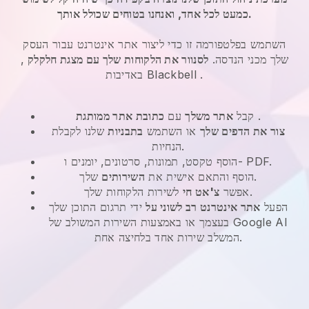
כמעט לכל אחד, ואנחנו בטוחים שכולל אותך.
השתמש בפלטפורמה זו כדי ליצור אתר אינטרנט עבור העסק
שלך מכני הנדסה.
לסנוור את הלקוחות שלך עם מצגת חלקלק
,
.
Blackbell
באדיבות
.
קבל
אתר משלך
עם
כתובת אתר ממותגת
צור את הדפים שלך
או השתמש
בתבניות
שלנו לקבלת
הנחיות.
הוסף טקסט, תמונות, סרטונים, יומנים ו- PDF.
שלך.
הוסף והתאם אישית את
השירותים
לשירות הלקוחות שלך.
אפשר
צ'אט חי
הפעל
אתר אינטרנט רב לשוני על
ידי תרגום התוכן שלך
בעצמך או באמצעות השירות המשולב של Google AI
המשלב שירות אחד בלחיצה אחת.