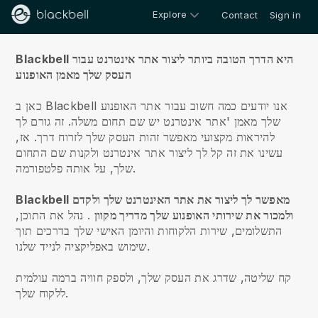
Explore
Contact
Sign in
עלינו
Blackbell היא הדרך הטובה ביותר ליצור אתר אינטרנט עבור
העסק שלך מאמן האופנוע
כאן ב Blackbell אנו יודעים כמה חשוב עבור אתר האופנוע
שלך מאמן 'אתר אינטרנט יש שם תחום משלה.
זה גורם לך
להיראות מקצועי מאפשר זהות העסק שלך לזרוח דרך. אז,
עשינו את זה קל לך ליצור אתר אינטרנט ולקנות שם התחום
שלך, על אותה פלטפורמה.
Blackbell מאפשר לך ליצור את אתר האינטרנט שלך ולקדם
ולמכור את שירותי האופנוע שלך מדריך מקוון
.
נהל את התוכן,
התשלומים, שירות הלקוחות והיומן האישי שלך בדרכים תוך
שימוש באפליקציה לנייד שלנו.
קח שליטה, שדרג את העסק שלך, ולספק חוויה ברמה עולמית
ללקוח שלך.