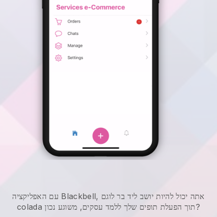
עם האפליקציה Blackbell, אתה יכול להיות יושב ליד בר לוגם
colada תוך הפעלת תופים שלך ללמד עסקים, משוגע נכון?