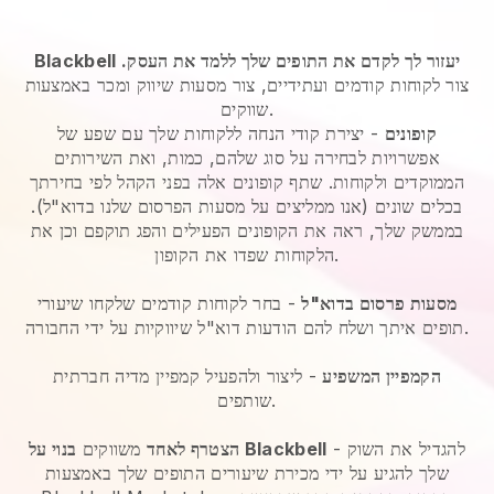
Blackbell יעזור לך לקדם את התופים שלך ללמד את העסק.
צור לקוחות קודמים ועתידיים, צור מסעות שיווק ומכר באמצעות
שווקים.
קופונים
- יצירת קודי הנחה ללקוחות שלך עם שפע של
אפשרויות לבחירה על סוג שלהם, כמות, ואת השירותים
הממוקדים ולקוחות. שתף קופונים אלה בפני הקהל לפי בחירתך
בכלים שונים (אנו ממליצים על מסעות הפרסום שלנו בדוא"ל).
בממשק שלך, ראה את הקופונים הפעילים והפג תוקפם וכן את
הלקוחות שפדו את הקופון.
מסעות פרסום בדוא"ל
- בחר לקוחות קודמים שלקחו שיעורי
תופים איתך ושלח להם הודעות דוא"ל שיווקיות על ידי החבורה.
הקמפיין המשפיע
- ליצור ולהפעיל קמפיין מדיה חברתית
שותפים.
- להגדיל את השוק
בנוי על Blackbell
הצטרף לאחד
משווקים
שלך להגיע על ידי מכירת שיעורים התופים שלך באמצעות