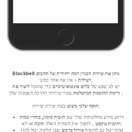
נותן את שירות הבניין רמה ייחודית של תחכום
Blackbell
- אין אף אחד כמונו.
ויעילות
יש לנו שפע של
כלים אינטואיטיביים
כדי שתוכל
ליצור את
.
זרימת ההזמנות המושלמת
עבור שירותי הדרכה האמנות שלך
בעת יצירת שירות:
הוסף שלבי ביצוע
דרוש מידע מהלקוחות שלך עם
תיבות סימון, בוחרי כמות
או לא.
ותיבות טקסט
, להפוך את השדות האלה
חובה
אתה יכול גם להוסיף
מודול מיקום
שבו הלקוח יכול להזין