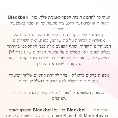
יעזור לך לקדם את בית הספר לאמנות שלך.
צור
Blackbell
לקוחות קודמים ועתידיים, צור מסעות שיווק ומכר באמצעות
שווקים.
קופונים
- יצירת קודי הנחה ללקוחות שלך עם שפע של
אפשרויות לבחירה על סוג שלהם, כמות, ואת השירותים
הממוקדים ולקוחות. שתף קופונים אלה בפני הקהל לפי בחירתך
בכלים שונים (אנו ממליצים על מסעות הפרסום שלנו בדוא"ל).
בממשק שלך, ראה את הקופונים הפעילים והפג תוקפם וכן את
הלקוחות שפדו את הקופון.
מסעות פרסום בדוא"ל
-
בחר לקוחות קודמים שלקחו שיעורי
אמנות איתך ושלח להם הודעות דוא"ל שיווקיות.
הקמפיין המשפיע
- ליצור ולהפעיל קמפיין מדיה חברתית
שותפים.
הגדל את
-
Blackbell
בנוי על
Blackbell
הצטרף לאחד
טווח ההגעה שלך לשוק באמצעות Blackbell Marketplaces