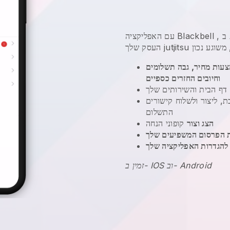
פעלת
,
Blackbell
עם האפליקציה
צעות מחיר, גבה תשלומים
וחיובים החזרים כספיים
דף הבית והשירותים שלך
 ליצור ולשלוח קישורים
התשלום
הצג וצור
קופוני הנחה
 הפרסום המשפיעים שלך
להגדרות האפליקציה שלך
זמין ב- IOS וב- Android