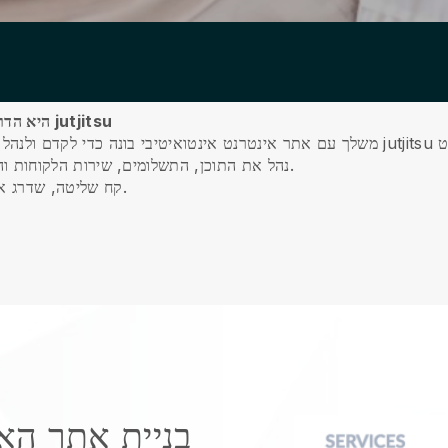
Blackbell היא הדרך הטובה ביותר לקדם את בית הספר שלך jutjitsu
נהל את התוכן, התשלומים, שירות הלקוחות והיומן האישי שלך בדרכים תוך שימוש באפליקציה שלנו.
קח שליטה, שדרג את העסק שלך, ולספק חוויה ברמה עולמית ללקוח שלך.
בניית אתר הא