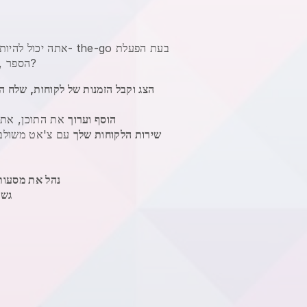
אתה יכול להיות ב- the-go בעת ה
, משוגע נכון?
העסק שלך jutjitsu הספר
הצג וקבל הזמנות של לקוחות, שלח ה
הוסף וערוך
את התוכן, את 
שירות הלקוחות שלך
עם צ'אט משולבת,
נהל את מסעות
גש 