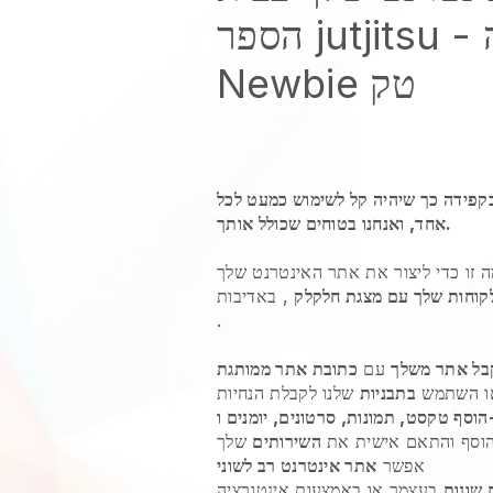
- גם אם אתה
הספר jutjitsu
Newbie טק
בקפידה כך שיהיה קל לשימוש כמעט לכל
אחד, ואנחנו בטוחים שכולל אותך.
כדי ליצור את אתר האינטרנט שלך jutjitsu
לקוחות שלך עם מצגת חלקלק
.
בל אתר משלך
עם
כתובת אתר ממותגת
 השתמש
בתבניות
PD.
וסף והתאם אישית את
השירותים
אפשר
אתר אינטרנט רב לשוני
 שונות
בעצמך או באמצעות אינטגרציה