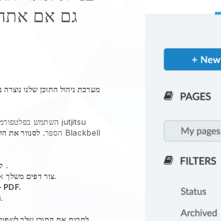
מערכת ניהול התוכן שלנו נוצרה 
השתמש בפלטפורמה זו 
Blackbell
, באדיבות
הספר.
לסנוור את ה
.
ק
שלנו לקבלת הנחיות.
צור דפים משלך
או
הוסף טקסט, תמונות, סרטונים, יומנים ו- F
שלך.
ה
לתרגם את התוכן שלך לשפות