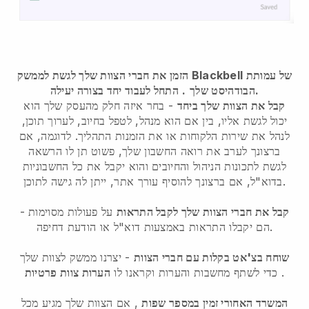
הזמן את חברי הצוות שלך לגשת לממשק Blackbell של עמותת
התחל לעבוד יחד בצורה יעילה.
הבודהיסט שלך
.
קבל את הצוות שלך ביחד
- בחר איזה חלק מהעסק שלך הוא
יכול לגשת אליו, בין אם הוא מנהל, לטפל בחיוב, לערוך תוכן,
לנהל את שירות הלקוחות או את הזמנות התהליך. לדוגמה, אם
ברצונך לערב את רואה החשבון שלך, פשוט תן לו הרשאה
לגשת לתכונות הניהול והחיובים והוא יקבל את כל החשבוניות
בדוא"ל, אם ברצונך להוסיף עורך אתר, ייתן לה גישה לתוכן.
קבל את חברי הצוות שלך לקבל התראות
על פעולות מסוימות -
הם יקבלו התראות באמצעות דוא"ל או הודעת דחיפה.
שוחח בצ'אט בקלות עם חברי הצוות
- יצרנו ממשק לצוות שלך
.
כדי לשתף מחשבות והערות וקראנו לו
הערות צוות פרטיות
המשרד האחורי זמין במספר שפות
, אם הצוות שלך מגיע מכל