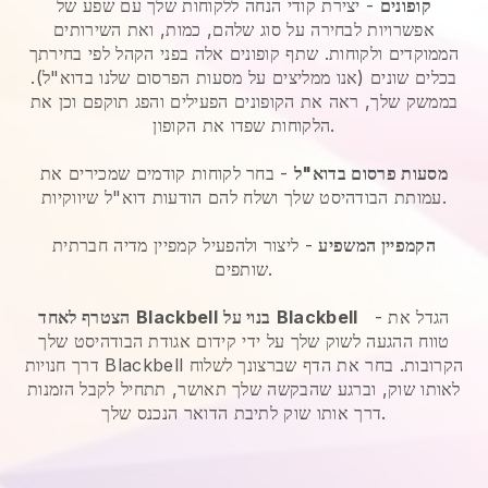
קופונים
- יצירת קודי הנחה ללקוחות שלך עם שפע של
אפשרויות לבחירה על סוג שלהם, כמות, ואת השירותים
הממוקדים ולקוחות. שתף קופונים אלה בפני הקהל לפי בחירתך
בכלים שונים (אנו ממליצים על מסעות הפרסום שלנו בדוא"ל).
בממשק שלך, ראה את הקופונים הפעילים והפג תוקפם וכן את
הלקוחות שפדו את הקופון.
מסעות פרסום בדוא"ל
-
בחר לקוחות קודמים שמכירים את
עמותת הבודהיסט שלך ושלח להם הודעות דוא"ל שיווקיות.
הקמפיין המשפיע
- ליצור ולהפעיל קמפיין מדיה חברתית
שותפים.
הגדל את
-
Blackbell
בנוי על
Blackbell
הצטרף לאחד
טווח ההגעה לשוק שלך על ידי קידום אגודת הבודהיסט שלך
דרך חנויות Blackbell הקרובות.
בחר את הדף שברצונך לשלוח
לאותו שוק, וברגע שהבקשה שלך תאושר, תתחיל לקבל הזמנות
דרך אותו שוק לתיבת הדואר הנכנס שלך.