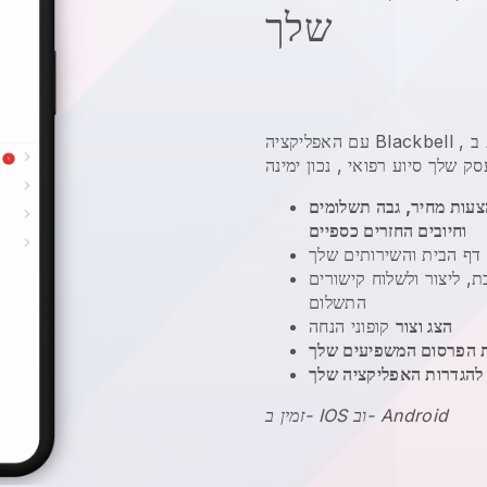
שלך
פעלת
,
Blackbell
עם האפליקציה
סק שלך סיוע רפואי
צעות מחיר, גבה תשלומים
וחיובים החזרים כספיים
דף הבית והשירותים שלך
 ליצור ולשלוח קישורים
התשלום
הצג וצור
קופוני הנחה
 הפרסום המשפיעים שלך
להגדרות האפליקציה שלך
זמין ב- IOS וב- Android