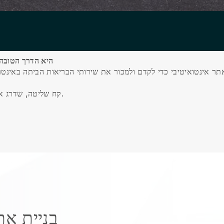
Blackbell היא הדרך
תר אינטואיטיבי כדי לקדם ולמכור את שירותי הבריאות הביתה באינטר
קח שליטה, שדרג את העסק שלך, ולספק חוויה ברמה עולמית ללקוח שלך.
בניית א