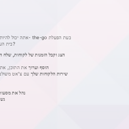
אתה יכול להיות ב- the-go בעת ה
, נכון ימינה?
בית הע
הצג וקבל הזמנות של לקוחות, שלח ה
הוסף וערוך
את התוכן, את 
שירות הלקוחות שלך
עם צ'אט משולבת,
נהל את מסעות
גש 