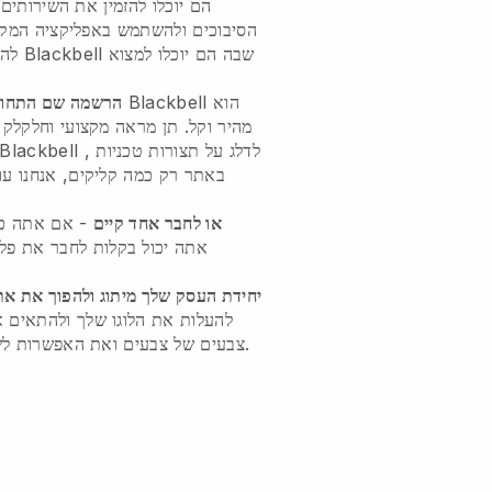
הם יוכלו להזמין את השירותים 
הסיבוכים ולהשתמש באפליקציה המקור
שבה הם יוכלו למצוא
Blackbell
להוריד את האפליקציה הכללית של
הוא
Blackbell
- רישום התחום שלך עם
הרשמה שם התחום
מהיר וקל.
תן מראה מקצועי וחלקלק 
, לדלג על תצורות טכניות
Blackbell
או לחבר אחד קיים
- אם אתה כב
, אתה יכול בקלות לחבר את פ
יחידת העסק שלך מיתוג ולהפוך את את
להעלות את הלוגו שלך ולהתאים 
צבעים של צבעים ואת האפשרות לשנות את הנושא ואת גודל התוכן.