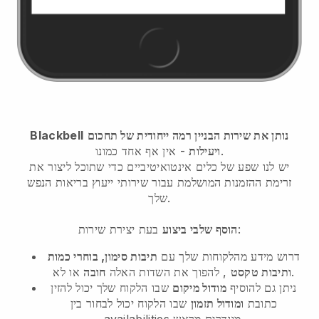
נותן את שירות הבניין רמה ייחודית של תחכום
Blackbell
- אין אף אחד כמונו.
ויעילות
יש לנו שפע של כלים אינטואיטיביים כדי שתוכל ליצור את
זרימת ההזמנות המושלמת עבור שירותי ייעוץ בריאות הנפש
שלך.
בעת יצירת שירות:
הוסף שלבי ביצוע
דרוש מידע מהלקוחות שלך עם
תיבות סימון, בוחרי כמות
או לא.
ותיבות טקסט
, להפוך את השדות האלה
חובה
ניתן גם להוסיף
מודול מיקום
שבו הלקוח שלך יכול להזין
כתובת
ומודול תזמון
שבו הלקוח יכול לבחור בין
availabilities מוגדרים מראש.