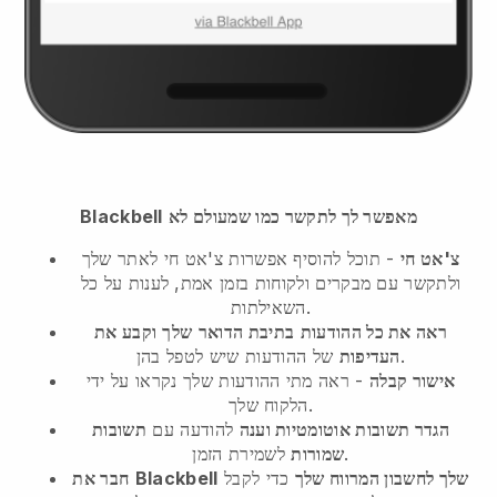
מאפשר לך לתקשר כמו שמעולם לא
Blackbell
צ'אט חי
- תוכל להוסיף אפשרות צ'אט חי לאתר שלך
ולתקשר עם מבקרים ולקוחות בזמן אמת, לענות על כל
השאילתות.
ראה את כל ההודעות
בתיבת הדואר
שלך
וקבע את
של ההודעות שיש לטפל בהן.
העדיפות
אישור קבלה
- ראה מתי ההודעות שלך נקראו על ידי
הלקוח שלך.
הגדר תשובות אוטומטיות וענה
להודעה עם
תשובות
לשמירת הזמן.
שמורות
שלך לחשבון המרווח שלך
כדי לקבל
Blackbell
חבר את