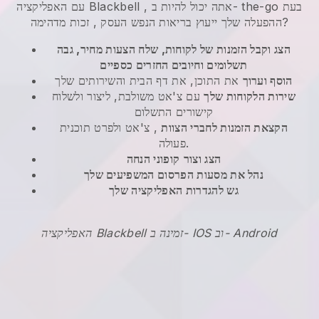
אתה יכול להיות ב- the-go בעת
,
Blackbell
עם האפליקציה
, זכות מדהימה?
ההפעלה שלך ייעוץ בריאות הנפש העסק
הצג וקבל הזמנות של לקוחות, שלח הצעות מחיר, גבה
תשלומים וחיובים החזרים כספיים
הוסף וערוך
את התוכן, את דף הבית והשירותים שלך
שירות הלקוחות שלך
עם צ'אט משולבת, ליצור ולשלוח
קישורים התשלום
הקצאת הזמנות לחברי הצוות
, צ'אט ולפרט תוכנית
פעולה.
הצג וצור
קופוני הנחה
נהל את מסעות הפרסום המשפיעים שלך
גש להגדרות האפליקציה שלך
האפליקציה Blackbell זמינה ב- IOS וב- Android