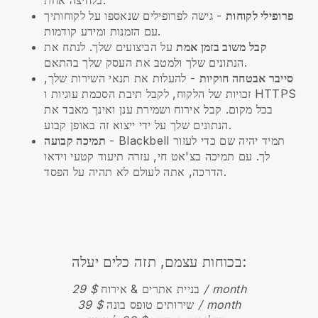
בלחיצה אחת.
פרופילי לקוחות
- גישה לפרופילים שנאספו על לקוחותיך
עם הזמנות ומידע קודמות.
קבל משוב בזמן אמת
על הביצועים שלך. לנתח את
הנתונים שלך ולמטב את העסק שלך בהתאם.
סייבר אבטחה חוקיות
- להעלות את תנאי השירות שלך,
זכויות של הלקוח, לקבל תיבת הסכמת עוגיות ו HTTPS
בכל מקום. קבל אירוח ושמירת ענן ואינך מאבד את
הנתונים שלך על ידי ייצוא זה באופן קבוע.
תמיד יהיה שם כדי לעזור
Blackbell
-
תמיכה קבועה
לך. עם תמיכה בצ'אט חי, עזרה תיעוד קטעי וידאו
הדרכה, אתה לעולם לא תהיה על הפסד.
בכוחות עצמם, תזה כלים יעלה:
$ 29 / month
בניית אתרים & אירוח
$ 39 / month
שירותים טופס בונה