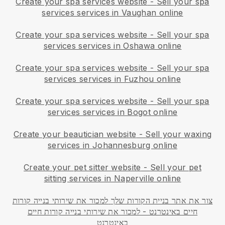
Create your spa services website
-
Sell your spa
services services in Vaughan online
Create your spa services website
-
Sell your spa
services services in Oshawa online
Create your spa services website
-
Sell your spa
services services in Fuzhou online
Create your spa services website
-
Sell your spa
services services in Bogot online
Create your beautician website
-
Sell your waxing
services in Johannesburg online
Create your pet sitter website
-
Sell your pet
sitting services in Naperville online
צור את אתר בניית הקורות שלך
למכור את שירותי בנייה קורות
חיים באינטרנט
-
למכור את שירותי בנייה קורות חיים
באינטרנט