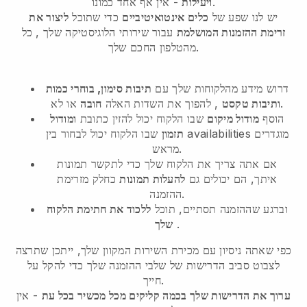
- אין אף אחד כמונו.
ויעילות
יש לנו שפע של
כלים אינטואיטיביים
כדי שתוכל
ליצור את
זרימת ההזמנות המושלמת
עבור שירותי הלוגיסטיקה שלך
, כל
מהטלפון החכם שלך.
דרוש מידע מהלקוחות שלך עם
תיבות סימון, בוחרי כמות
או לא.
ותיבות טקסט
, להפוך את השדות האלה
חובה
הוסף
מודול מיקום
שבו הלקוח יכול להזין כתובת
ומודול
תזמון
שבו הלקוח יכול לבחור בין availabilities מוגדרים
מראש.
אם אתה צריך את הלקוח שלך כדי לתקשר תמונות
איתך, הם יכולים גם
להעלות תמונות
כחלק מזרימת
ההזמנה.
וברגע שההזמנה תסתיים, תוכל
ללכוד את חתימת הלקוח
.
שלך
כפי שאתה ניסיון עם מכירת השירות המקוון שלך, ייתכן שתרצה
לצבוט סביב הדרישות של שלבי ההזמנה שלך כדי להקל על
חייך.
ערוך את הדרישות שלך בכמה קליקים מכל מכשיר בכל עת
- אין